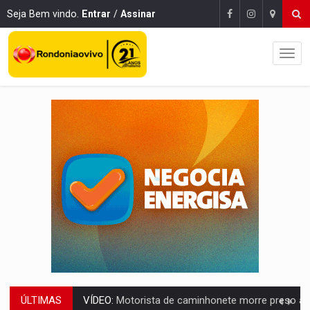
Seja Bem vindo.
Entrar
/
Assinar
ÚLTIMAS
LAZER:
Seis lugares gratuitos para aproveitar o fim de semana e