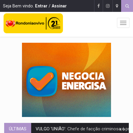
Seja Bem vindo.
Entrar
/
Assinar
ÚLTIMAS
Publicação Legal:
CONVOCAÇÃO DAS ELEIÇÕES: S