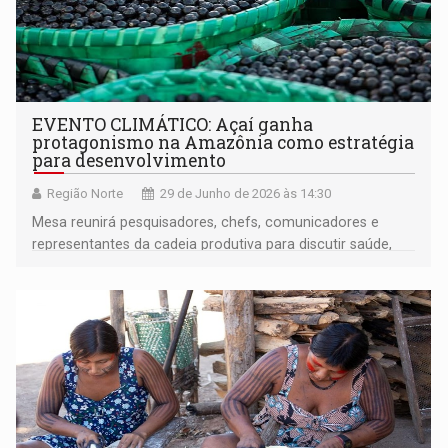
EVENTO CLIMÁTICO: Açaí ganha
protagonismo na Amazônia como estratégia
para desenvolvimento
Região Norte
29 de Junho de 2026 às 14:30
Mesa reunirá pesquisadores, chefs, comunicadores e
representantes da cadeia produtiva para discutir saúde,
bioeconomia e novas aplicações do fruto amazônico
durante a II Semana do Clima da Amazônia, em Belém