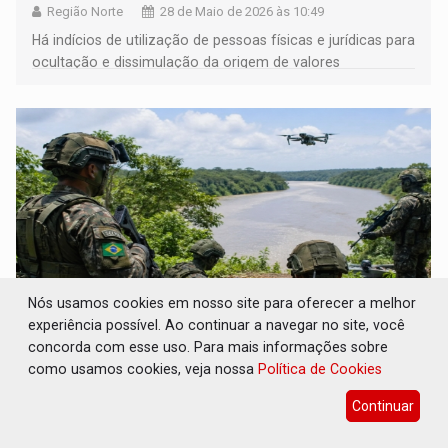
Região Norte
28 de Maio de 2026 às 10:49
Há indícios de utilização de pessoas físicas e jurídicas para
ocultação e dissimulação da origem de valores
supostamente ilícitos
Nós usamos cookies em nosso site para oferecer a melhor
experiência possível. Ao continuar a navegar no site, você
concorda com esse uso. Para mais informações sobre
ESCONDIDOS NA AMAZÔNIA: Facções
migram base criminosa para Bolívia e
como usamos cookies, veja nossa
Política de Cookies
pressão aumenta sobre RO
Continuar
Região Norte
24 de Maio de 2026 às 07:00