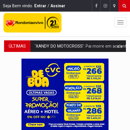
Seja Bem vindo.
Entrar
/
Assinar
ÚLTIMAS
PESO DO VOTO:
Cinco maiores colégios eleitorais concentram 53,7% dos v
COLUNA SEMANAL:
Largada foi dada e candidatos ao Governo de RO partem 
SOB SUSPEITA:
Entrega de 286 máquinas em Rondônia coincide com investig
ARTIGO:
Reter até 50% no distrato imobiliário é legal, mas não pode 
DO HOSPITAL AO CAMPO:
Veja as mais de 200 ações de Marcos Rogé
EXPANSÃO:
Grupo Nova Era amplia presença em PVH e transforma Aramix em
ROTA GLOBAL:
PCC amplia presença internacional e transforma Brasil em cor
CONEXÃO RONDONIAOVIVO:
Museólogo Antônio Ocampo conduz a história de uma