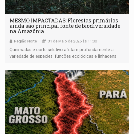
MESMO IMPACTADAS: Florestas primárias
ainda são principal fonte de biodiversidade
na Amazônia
Região Norte
31 de Maio de 2026 às 11:00
Queimadas e corte seletivo afetam profundamente a
variedade de espécies, funções ecológicas e linhagens
evolutivas; ainda assim, são mais ricas do que as
regeneradas após derrubada total