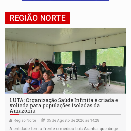
LAMENTÁVEL:
Mulher é encontrada morta dentro de residência e
REGIÃO NORTE
'XANDY DO MOTOCROSS':
Pai morre em acidente na BR-364 duas semanas após condena
LUTA: Organização Saúde Infinita é criada e
voltada para populações isoladas da
Amazônia
Região Norte
05 de Agosto de 2026 às 14:28
A entidade tem à frente o médico Luís Aranha, que dirige