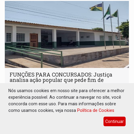
FUNÇÕES PARA CONCURSADOS: Justiça
analisa ação popular que pede fim de
processos seletivos em Pimenteiras
Nós usamos cookies em nosso site para oferecer a melhor
Concursos
30 de Julho de 2026 às 14:38
experiência possível. Ao continuar a navegar no site, você
concorda com esse uso. Para mais informações sobre
A ação popular continuará tramitando e a legalidade dos
como usamos cookies, veja nossa
processos seletivos será analisada após a manifestação
Política de Cookies
dos réus
Continuar