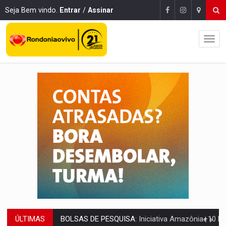
Seja Bem vindo.
Entrar
/
Assinar
ÚLTIMAS
BOLSAS DE PESQUISA:
Iniciativa Amazônia+10 lança chamada para fortalecer cadeia