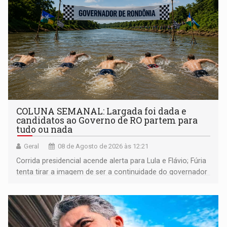
COLUNA SEMANAL: Largada foi dada e
candidatos ao Governo de RO partem para
tudo ou nada
Geral
08 de Agosto de 2026 às 12:21
Corrida presidencial acende alerta para Lula e Flávio; Fúria
tenta tirar a imagem de ser a continuidade do governador
Marcos Rocha; ex-prefeito Hildon Chaves parece ainda
não ter entrado no modo eleição; ABAV faz evento em
Porto Velho