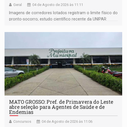
Geral
04 de Agosto de 2026 às 11:11
Imagens de corredores lotados registram o limite físico do
pronto-socorro; estudo científico recente da UNIPAR
revela que quase metade dos pacientes internados
amarga até 29 dias de espera por transferências devido
ao colapso de fluxo da regulação
MATO GROSSO: Pref. de Primavera do Leste
abre seleção para Agentes de Saúde e de
Endemias
Concursos
04 de Agosto de 2026 às 11:06