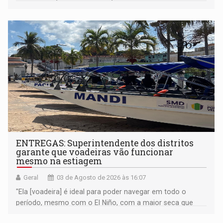
afastá-lo do palanque como se fosse uma personagem
malévola
ENTREGAS: Superintendente dos distritos
garante que voadeiras vão funcionar
mesmo na estiagem
Geral
03 de Agosto de 2026 às 16:07
"Ela [voadeira] é ideal para poder navegar em todo o
período, mesmo com o El Niño, com a maior seca que
possa existir", declarou Matheus Coutinho; Prefeitura de