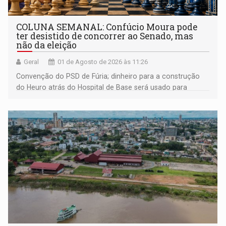
COLUNA SEMANAL: Confúcio Moura pode
ter desistido de concorrer ao Senado, mas
não da eleição
Geral
01 de Agosto de 2026 às 11:26
Convenção do PSD de Fúria; dinheiro para a construção
do Heuro atrás do Hospital de Base será usado para
despesas da Sesau; moradores do Recanto dos Passaros
contra trilheiros; Paróquia da Sagrada Família faz arraial; e
muito mais