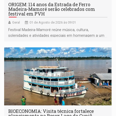
ORIGEM: 114 anos da Estrada de Ferro
Madeira-Mamoré serão celebrados com
festival em PVH
Geral
01 de Agosto de 2026 às 09:01
Festival Madeira-Mamoré reúne música, cultura,
solenidades e atividades especiais em homenagem a um
dos maiores patrimônios históricos e turísticos da
Amazônia
BIOECONOMIA: Visita técnica fortalece
planejamento na Resex Lago do Cuniã