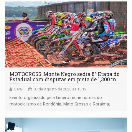
Porto Velho realizou entrega de quatro voadeiras, dois
quadriciclos com carretilhas e dois veículos UTV com
carretilhas para o Baixo Madeira
MOTOCROSS: Monte Negro sedia 8ª Etapa do
Estadual com disputas em pista de 1,300 m
Geral
03 de Agosto de 2026 às 15:19
Evento organizado pela Limero reúne nomes do
motociclismo de Rondônia, Mato Grosso e Roraima;
confira os resultados completos de todas as categorias