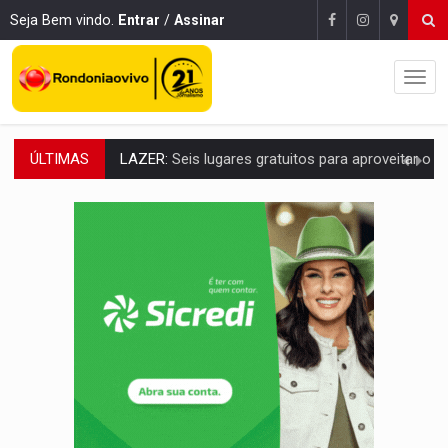
Seja Bem vindo.
Entrar
/
Assinar
ÚLTIMAS
VÍDEO:
FTICCO e Força Tática prendem membro do CV com arma e drogas em
INCLUSÃO:
Prefeitura fortalece parceria com a APAE para ampliar ações v
DEFESA:
Exército testa inovações no combate a drones durante exerc
TEMAS SOCIOAMBIENTAIS:
Em Itapuã do Oeste, CINEMAZÔNIA leva cinema amazônico 
PREVISÃO:
Interior de Rondônia terá sábado (8) de calor intenso
INFRAESTRUTURA:
Após quase 30 anos de espera, asfalto chega ao bairr
A ILHA:
Coreografia de Rondônia estreia na programação do Festival de Dan
ELEIÇÕES 2026:
Sgt. Mouza esclarece 'erro de digitação' em declaração de patrim