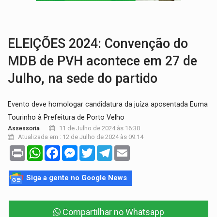
VÍDEO:
Motorista de caminhonete morre preso às ferragens em colisão com
LAZER:
Seis lugares gratuitos para aproveitar o fim de semana e
ELEIÇÕES 2024: Convenção do
MDB de PVH acontece em 27 de
Julho, na sede do partido
Evento deve homologar candidatura da juíza aposentada Euma
Tourinho à Prefeitura de Porto Velho
11 de Julho de 2024 às 16:30
Assessoria
Atualizada em : 12 de Julho de 2024 às 09:14
Print
WhatsApp
Facebook
Messenger
Twitter
Telegram
Email
Siga a gente no Google News
Compartilhar no Whatsapp