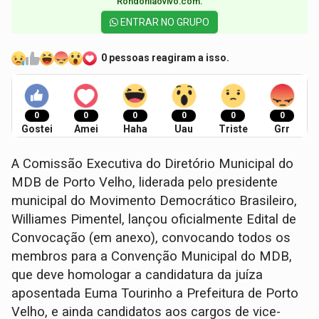
Rondoniaovivo.com.​
ENTRAR NO GRUPO
0 pessoas reagiram a isso.
0
0
0
0
0
0
Gostei
Amei
Haha
Uau
Triste
Grr
A Comissão Executiva do Diretório Municipal do
MDB de Porto Velho, liderada pelo presidente
municipal do Movimento Democrático Brasileiro,
Williames Pimentel, lançou oficialmente Edital de
Convocação (em anexo), convocando todos os
membros para a Convenção Municipal do MDB,
que deve homologar a candidatura da juíza
aposentada Euma Tourinho a Prefeitura de Porto
Velho, e ainda candidatos aos cargos de vice-