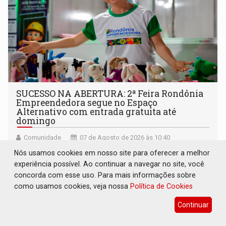
SUCESSO NA ABERTURA: 2ª Feira Rondônia
Empreendedora segue no Espaço
Alternativo com entrada gratuita até
domingo
Comunidade
07 de Agosto de 2026 às 10:40
Programação reúne em um só lugar o melhor da
Nós usamos cookies em nosso site para oferecer a melhor
economia criativa do estado
experiência possível. Ao continuar a navegar no site, você
concorda com esse uso. Para mais informações sobre
como usamos cookies, veja nossa
Política de Cookies
Continuar