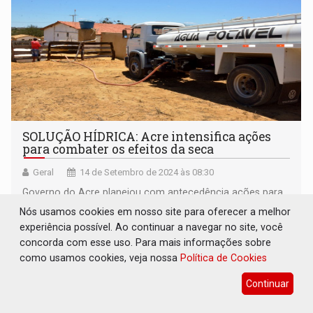
SOLUÇÃO HÍDRICA: Acre intensifica ações
para combater os efeitos da seca
Geral
14 de Setembro de 2024 às 08:30
Governo do Acre planejou com antecedência ações para
socorrer a população contra seca e combate a
Nós usamos cookies em nosso site para oferecer a melhor
queimadas
experiência possível. Ao continuar a navegar no site, você
concorda com esse uso. Para mais informações sobre
como usamos cookies, veja nossa
Política de Cookies
Continuar