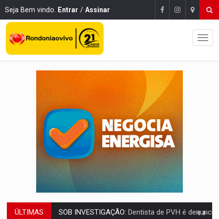
Seja Bem vindo.
Entrar
/
Assinar
ÚLTIMAS
ESQUEMA DE FRAUDES:
Polícia Civil deflagra a terceira fase da Oper