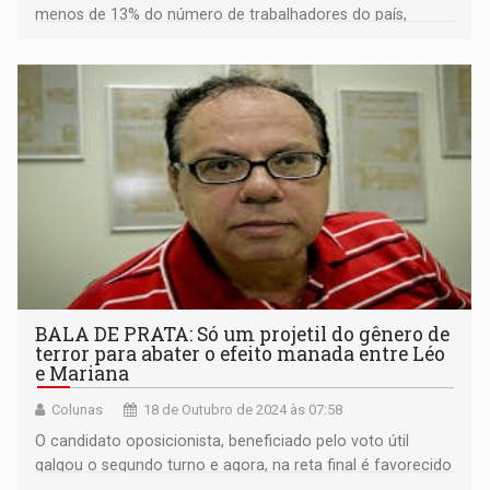
menos de 13% do número de trabalhadores do país,
proporção menor do que dos países mais desenvolvidos
que formam a OCDE (20,8%)
BALA DE PRATA: Só um projetil do gênero de
terror para abater o efeito manada entre Léo
e Mariana
Colunas
18 de Outubro de 2024 às 07:58
O candidato oposicionista, beneficiado pelo voto útil
galgou o segundo turno e agora, na reta final é favorecido
por um efeito manada