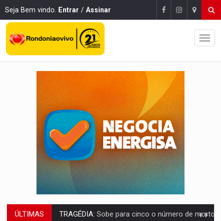
Seja Bem vindo.
Entrar
/
Assinar
ÚLTIMAS
TRANSPORTE DE ARROZ:
MPF assegura cumprimento da legislação sobre transporte d