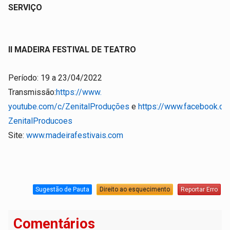
SERVIÇO
II MADEIRA FESTIVAL DE TEATRO
Período: 19 a 23/04/2022
Transmissão:
https://www.
youtube.com/c/ZenitalProduções
e
https://www.facebook.c
ZenitalProducoes
Site:
www.madeirafestivais.com
Sugestão de Pauta
Direito ao esquecimento
Reportar Erro
Comentários