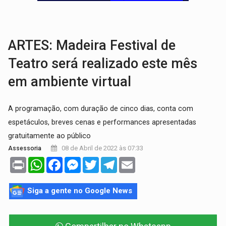
BRASIL CONTRA O CRIME:
Acusado de guardar armas de facção é preso com rev
TRAGÉDIA:
Sobe para cinco o número de mortos em colisão entre carreta e Fia
ARTES: Madeira Festival de
Teatro será realizado este mês
em ambiente virtual
A programação, com duração de cinco dias, conta com
espetáculos, breves cenas e performances apresentadas
gratuitamente ao público
08 de Abril de 2022 às 07:33
Assessoria
Print
WhatsApp
Facebook
Messenger
Twitter
Telegram
Email
Siga a gente no Google News