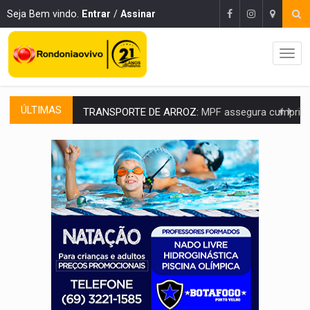
Seja Bem vindo.
Entrar
/
Assinar
ÚLTIMAS
TRANSPORTE DE ARROZ:
MPF assegura cumprimento da legislação sobre transporte d
DEEPFAKE:
Sancionada lei contra violência sexual infantil na inte
COLEGIADO:
Brasil e Rússia discutem energia nuclear, defesa e ciênc
URGENTE:
Colisão entre caminhão e carro deixa quatro mortos e um em est
ENCONTRO:
Amazônia Negra ganha projeção nacional com participação de M
PREVISÃO:
Porto Velho tem chances de chuvas isoladas nesta se
SINDICATOS UNIDOS:
Assembleia Geral delibera greve da educação municip
PROCESSO SELETIVO:
Rondoniaovivo abre oficina de Comunicação com oportunidade