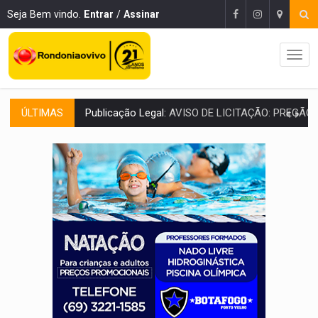
Seja Bem vindo.
Entrar
/
Assinar
ÚLTIMAS
Publicação Legal:
AVISO DE LICITAÇÃO: PREGÃO ELETRÔNICO Nº 90136
RUA DAS PENHAS:
MPRO promove intervenção artística pelos direit
PEDIDO DE PROVIDÊNCIA:
Erosão ameaça acesso a bairros às margens do r
ELEIÇÕES 2026:
Policial candidato a deputado federal do PL declara patrimôn
Publicação Legal:
AVISO DE LICITAÇÃO: PREGÃO ELETRÔNICO N.° 90595
NO CASTANHEIRA:
Denúncia de 'tribunal do crime' leva PM a prender ac
NO FLAGRA:
'Churrasco' e comparsas do CV são presos com moto furtad
URGENTE:
Homem é baleado após apontar arma para eq