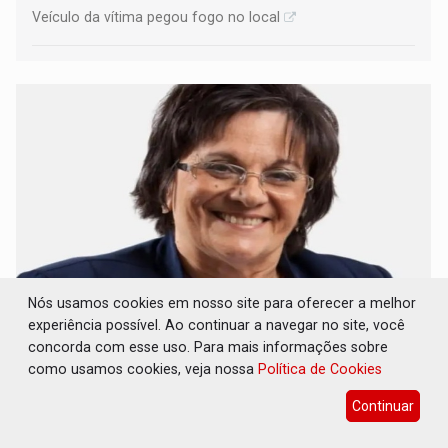
Veículo da vítima pegou fogo no local
Nós usamos cookies em nosso site para oferecer a melhor
experiência possível. Ao continuar a navegar no site, você
AGOSTO LILÁS: 20 anos de Lei Maria da
Penha - apesar do avanço, a violência escala
concorda com esse uso. Para mais informações sobre
como usamos cookies, veja nossa
Política de Cookies
Geral
05 de Agosto de 2026 às 15:37
Continuar
Mesmo com tantas conquistas o número de feminicídios
bateu recorde em 2025