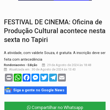
SÃO PAULO:
PM abre concurso público com 2.000 vagas para a
CINEAMAZÔNIA:
Filmes rondonienses provocam debate sobre temas urgentes 
FESTIVAL DE CINEMA: Oficina de
Produção Cultural acontece nesta
sexta no Tapiri
A atividade, com valdete Souza, é gratuita. A inscrição deve ser
feita com antecedência
29 de Agosto de 2024 às 18:48
Rondoniaovivo - Edição
Atualizada em : 30 de Agosto de 2024 às 13:43
Print
WhatsApp
Facebook
Messenger
Twitter
Telegram
Email
Siga a gente no Google News
Compartilhar no Whatsapp