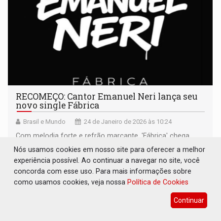
RECOMEÇO: Cantor Emanuel Neri lança seu
novo single Fábrica
Brasil e Mundo
24 de Janeiro de 2026 às 10:24
Com melodia forte e refrão marcante, 'Fábrica' chega
com identidade própria, posicionando Emanuel dentro de
Nós usamos cookies em nosso site para oferecer a melhor
um pop rock autêntico, inspirado pelo rock nacional dos
experiência possível. Ao continuar a navegar no site, você
anos 80 e 90
concorda com esse uso. Para mais informações sobre
como usamos cookies, veja nossa
Política de Cookies
Continuar