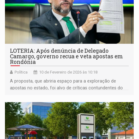
LOTERIA: Após denúncia de Delegado
Camargo, governo recua e veta apostas em
Rondônia
Política
10 de Fevereiro de 2026 às 10:18
A proposta, que abriria espaço para a exploração de
apostas no estado, foi alvo de críticas contundentes do
parlamentar, que classificou a iniciativa como uma
“bizarrice” e prometeu enfrentamento total à matéria