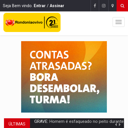
Seja Bem vindo.
Entrar
/
Assinar
ÚLTIMAS
VÍDEO:
Denarc e Receita Federal apreendem 12 kg de skunk e arma que iam