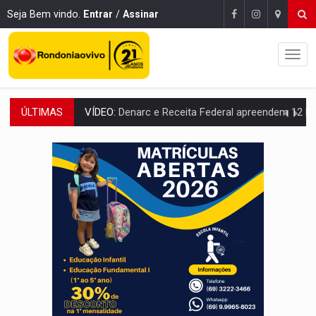
Seja Bem vindo.
Entrar
/
Assinar
ÚLTIMAS
OPERAÇÃO DA PC:
Membros do CV são presos com armas e drogas após c
ENTRADA GRATUITA:
Espetáculo As Marias Somos Nós será apresen
VÍDEO:
Três são presos após furto de motocicleta em frente
CELEBRAÇÃO:
Cerejeiras completa 43 anos de emancipação com progra
SAÚDE:
Anvisa desmente boato sobre presença de plástico ou petr
VÍDEO:
Pitbulls fogem de residência e atacam casal de idosos 
AÇÃO CONJUNTA:
Forças policiais apreendem cerca de 1kg de our
PF ESTÁ APURANDO:
Flávio Bolsonaro escolhe Alfredo Gaspar como vice, alvo de d