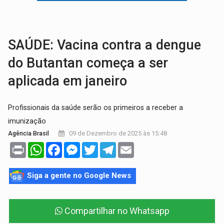
GRAVE:
Homem é esfaqueado no peito durante briga ent
VÍDEO:
Denarc e Receita Federal apreendem 12 kg de skunk e arma que iam
SAÚDE: Vacina contra a dengue
do Butantan começa a ser
aplicada em janeiro
Profissionais da saúde serão os primeiros a receber a
imunização
09 de Dezembro de 2025 às 15:48
Agência Brasil
Print
WhatsApp
Facebook
Messenger
Twitter
Telegram
Email
Siga a gente no Google News
Compartilhar no Whatsapp