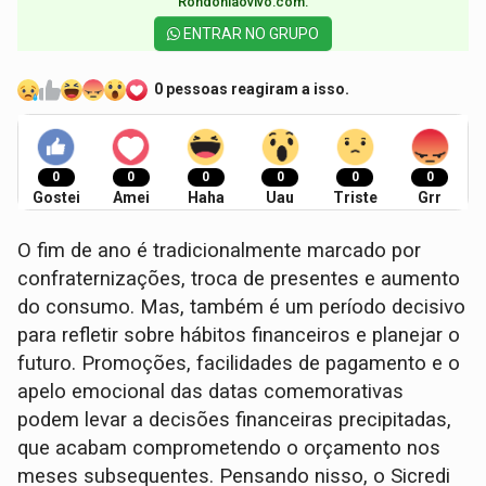
Rondoniaovivo.com.​
ENTRAR NO GRUPO
0 pessoas reagiram a isso.
0
0
0
0
0
0
Gostei
Amei
Haha
Uau
Triste
Grr
O fim de ano é tradicionalmente marcado por
confraternizações, troca de presentes e aumento
do consumo. Mas, também é um período decisivo
para refletir sobre hábitos financeiros e planejar o
futuro. Promoções, facilidades de pagamento e o
apelo emocional das datas comemorativas
podem levar a decisões financeiras precipitadas,
que acabam comprometendo o orçamento nos
meses subsequentes. Pensando nisso, o Sicredi