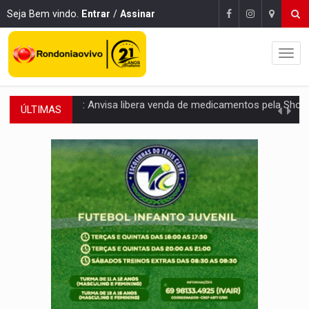
Seja Bem vindo.
Entrar
/
Assinar
ÚLTIMAS
MAIS RIGOR:
Nova lei endurece punição por abuso sexual contra crian
POLUIÇÃO E RISCOS:
Retirada de fiação irregular avança no país e em PVH p
VÍDEO:
Armado com machado, homem ameaça matar sobrinha grávida e com
TRIBUNAL DO CRIME:
Homem é espancado por facção criminosa 
VÍDEO:
Perseguição é registrada no shopping após colombiana furtar ce
LUDOPATIA:
Apostas online começam a afetar produtividade e rotina
REFLORESTAMENTO:
Plantar árvores não será mais suficiente para comprov
OVNIS NA LUA:
Cientistas alertam para possível base secreta no satélite n