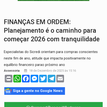
BARREIRA NATURAL:
Desmate da Amazônia corta chuvas no Sul e ameaça produção
:
Anvisa libera venda de medicamentos pela Shopee, mas mantém 
FINANÇAS EM ORDEM:
Planejamento é o caminho para
começar 2026 com tranquilidade
Especialistas do Sicredi orientam para compras conscientes
neste fim de ano, atitude que impacta positivamente no
equilíbrio financeiro parao próximo ano
18 de Dezembro de 2025 às 15:16
Assessoria
Print
WhatsApp
Facebook
Messenger
Twitter
Telegram
Email
Siga a gente no Google News