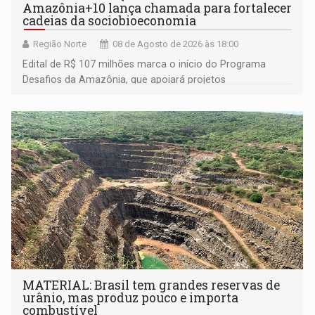
Amazônia+10 lança chamada para fortalecer
cadeias da sociobioeconomia
Região Norte
08 de Agosto de 2026 às 18:00
Edital de R$ 107 milhões marca o início do Programa
Desafios da Amazônia, que apoiará projetos
desenvolvidos por redes de pesquisa e inovação. A
submissão de pré-propostas poderá ser feita até 1º de
setembro
MATERIAL: Brasil tem grandes reservas de
urânio, mas produz pouco e importa
combustível