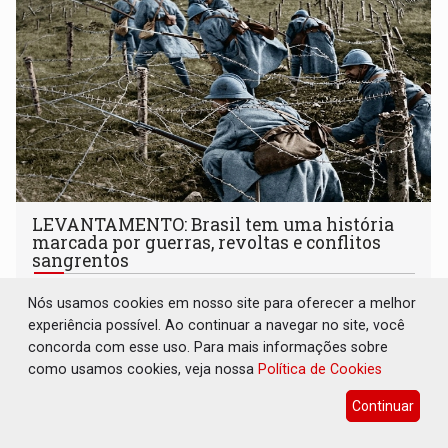
LEVANTAMENTO: Brasil tem uma história
marcada por guerras, revoltas e conflitos
sangrentos
Brasil e Mundo
08 de Agosto de 2026 às 15:00
Nós usamos cookies em nosso site para oferecer a melhor
Da Cabanagem à Guerra do Paraguai, diferentes conflitos
experiência possível. Ao continuar a navegar no site, você
deixaram dezenas de milhares de mortos e revelam que a
concorda com esse uso. Para mais informações sobre
formação do Brasil foi marcada por disputas políticas,
como usamos cookies, veja nossa
Política de Cookies
territoriais e sociais
Continuar