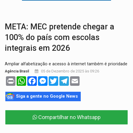
DEEPFAKE:
Sancionada lei contra violência sexual infantil na inte
COLEGIADO:
Brasil e Rússia discutem energia nuclear, defesa e ciênc
META: MEC pretende chegar a
100% do país com escolas
integrais em 2026
Ampliar alfabetização e acesso à internet também é prioridade
05 de Dezembro de 2025 às 09:26
Agência Brasil
Print
WhatsApp
Facebook
Messenger
Twitter
Telegram
Email
Siga a gente no Google News
Compartilhar no Whatsapp