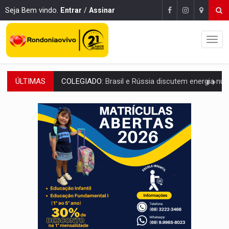
Seja Bem vindo.
Entrar
/
Assinar
ÚLTIMAS
URGENTE:
Colisão entre caminhão e carro deixa quatro mortos e um em est
ENCONTRO:
Amazônia Negra ganha projeção nacional com participação de M
PREVISÃO:
Porto Velho tem chances de chuvas isoladas nesta se
SINDICATOS UNIDOS:
Assembleia Geral delibera greve da educação municip
PROCESSO SELETIVO:
Rondoniaovivo abre oficina de Comunicação com oportunidade
AGOSTO LILÁS:
MPRO lança de portal e promove reflexão sobre trajetória da Le
REGULARIZAÇÃO:
Refis 2026 segue até o fim do ano para regulariz
ROLIM DE MOURA:
Programa da Energisa beneficia 60 famílias com geladeiras e