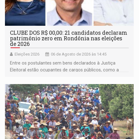
CLUBE DOS R$ 00,00: 21 candidatos declaram
patrimônio zero em Rondônia nas eleições
de 2026
Eleições 2026
06 de Agosto de 2026 às 14:45
Entre os postulantes sem bens declarados à Justiça
Eleitoral estão ocupantes de cargos públicos, como a
deputada federal Cristiane Lopes (PODE), o vereador
Pedro Geovar (PP) e a vice-prefeita Magna dos Anjos
(NOVO)