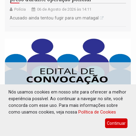
Polícia
06 de Agosto de 2026 às 14:11
Acusado ainda tentou fugir para um matagal
Nós usamos cookies em nosso site para oferecer a melhor
experiência possível. Ao continuar a navegar no site, você
concorda com esse uso. Para mais informações sobre
como usamos cookies, veja nossa
Política de Cookies
CONVOCAÇÃO DAS ELEIÇÕES: SEATER/RO
Continuar
Publicações Legais
06 de Agosto de 2026 às 14:07