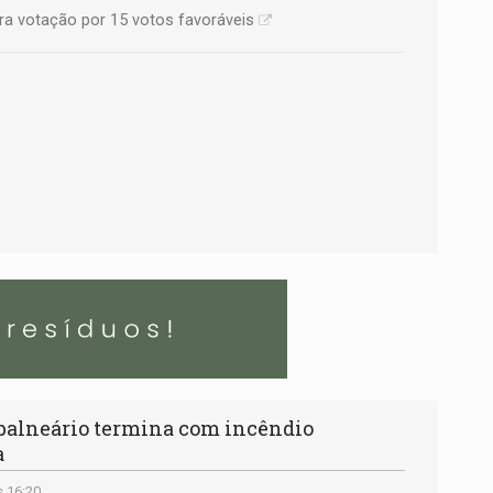
ra votação por 15 votos favoráveis
alneário termina com incêndio
a
s 16:20