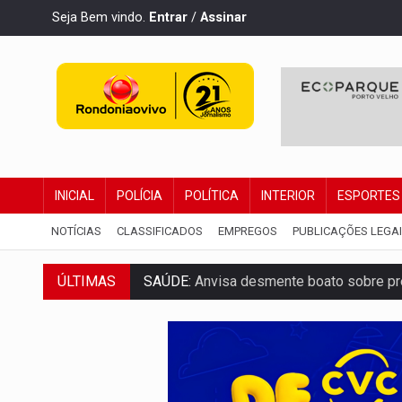
Seja Bem vindo.
Entrar
/
Assinar
INICIAL
POLÍCIA
POLÍTICA
INTERIOR
ESPORTES
NOTÍCIAS
CLASSIFICADOS
EMPREGOS
PUBLICAÇÕES LEGA
SAÚDE:
Anvisa desmente boato sobre pre
ÚLTIMAS
VÍDEO:
Pitbulls fogem de residência e a
AÇÃO CONJUNTA:
Forças policiais apre
PF ESTÁ APURANDO:
Flávio Bolsonaro e