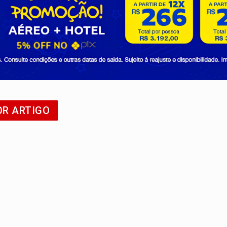
ante briga entre vizinhos
dem 12 kg de skunk e arma que iam para o Sudeste
resos com armas e drogas após crime de tortur@
as Somos Nós será apresentado na capital
tocicleta em frente de academia
nos de emancipação com programação esportiva
OR ARTIGO