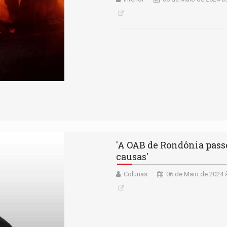
'A OAB de Rondônia pass
causas'
Colunas
06 de Maio de 2024 