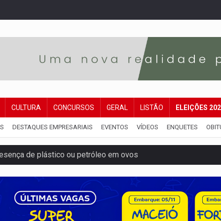
CULTURA
CONCURSOS
GERAL
LISTÃO
ELEIÇÕES 20
IS
DESTAQUES EMPRESARIAIS
EVENTOS
VÍDEOS
ENQUETES
OBIT
sença de plástico ou petróleo em ovos
tacam casal de idosos na zona Leste
endem cerca de 1kg de ouro em Rondônia
scolhe Alfredo Gaspar como vice, alvo de denúncia por estupro