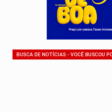
GRAVE:
Homem é esfaqueado no peito dur
VÍDEO:
Denarc e Receita Federal apreen
OPERAÇÃO DA PC:
Membros do CV são p
ENTRADA GRATUITA:
Espetáculo As Mari
VÍDEO:
Três são presos após furto de mo
CELEBRAÇÃO:
Cerejeiras completa 43 a
BUSCA DE NOTÍCIAS - VOCÊ BUSCOU P