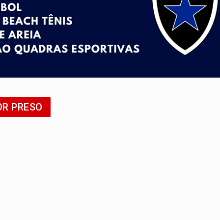
tadual declara carros por R$ 25 e casas por R$ 300 em RO
duas pessoas ficam feridas no Cohab
Estadual de MC's acontece neste sábado em PVH
e morreu após bater de frente com carreta
Penha - apesar do avanço, a violência escala
OR PRESO
sença de plástico ou petróleo em ovos