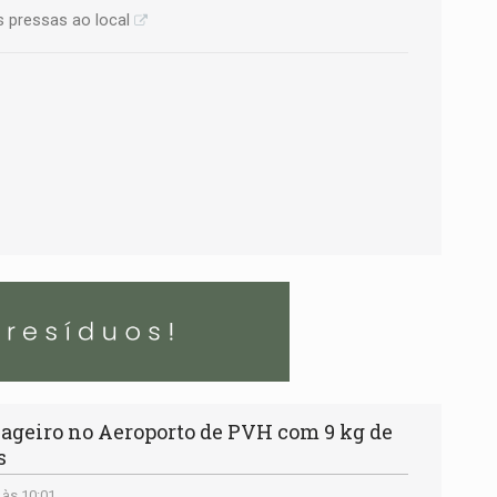
s pressas ao local
ageiro no Aeroporto de PVH com 9 kg de
s
 às 10:01