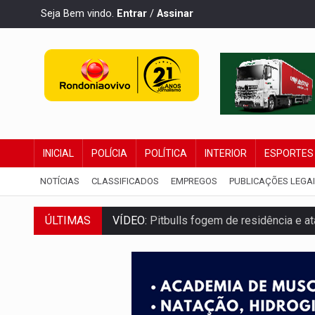
Seja Bem vindo.
Entrar
/
Assinar
INICIAL
POLÍCIA
POLÍTICA
INTERIOR
ESPORTES
NOTÍCIAS
CLASSIFICADOS
EMPREGOS
PUBLICAÇÕES LEGA
ÚLTIMAS
VÍDEO:
Pitbulls fogem de residência e a
AÇÃO CONJUNTA:
Forças policiais apre
PF ESTÁ APURANDO:
Flávio Bolsonaro e
NO CENTRO:
Colisão entre ônibus e carro