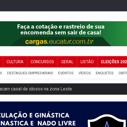
CULTURA
CONCURSOS
GERAL
LISTÃO
ELEIÇÕES 20
IS
DESTAQUES EMPRESARIAIS
EVENTOS
VÍDEOS
ENQUETES
OBIT
tacam casal de idosos na zona Leste
endem cerca de 1kg de ouro em Rondônia
scolhe Alfredo Gaspar como vice, alvo de denúncia por estupro
 provoca lentidão no trânsito