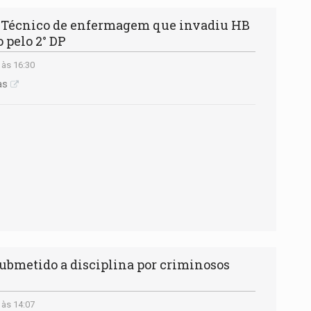
écnico de enfermagem que invadiu HB
 pelo 2° DP
 às 16:30
as
metido a disciplina por criminosos
 às 14:07