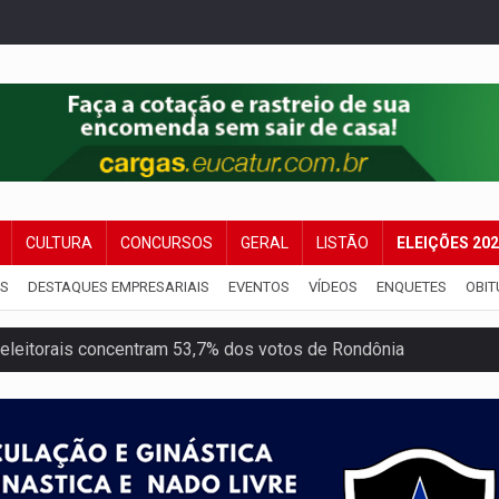
CULTURA
CONCURSOS
GERAL
LISTÃO
ELEIÇÕES 20
IS
DESTAQUES EMPRESARIAIS
EVENTOS
VÍDEOS
ENQUETES
OBIT
eleitorais concentram 53,7% dos votos de Rondônia
candidatos ao Governo de RO partem para tudo ou nada
 em Rondônia coincide com investigação sob sigilo
iário é legal, mas não pode ser automático