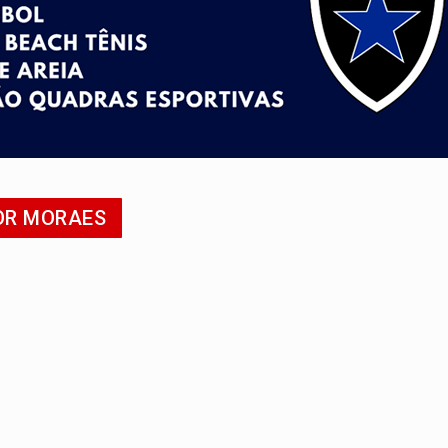
de 200 ações de Marcos Rogério para Rondônia
ença em PVH e transforma Aramix em Super Nova Era
nacional e transforma Brasil em corredor da cocaína
Antônio Ocampo conduz a história de uma ferrovia desgoverna
em ao Iphan recuperação de área atingida por erosão na EFMM
POR MORAES
acidente na BR-364 duas semanas após condenação do matador 