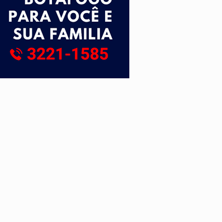
da
do filho