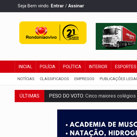
Seja Bem vindo.
Entrar
/
Assinar
INICIAL
POLÍCIA
POLÍTICA
INTERIOR
ESPORTES
NOTÍCIAS
CLASSIFICADOS
EMPREGOS
PUBLICAÇÕES LEGA
ÚLTIMAS
PESO DO VOTO:
Cinco maiores colégios 
COLUNA SEMANAL:
Largada foi dada e 
SOB SUSPEITA:
Entrega de 286 máquinas
ARTIGO:
Reter até 50% no distrato imobil