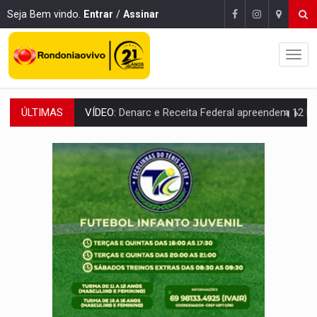
Seja Bem vindo.
Entrar
/
Assinar
ÚLTIMAS
OPERAÇÃO DA PC:
Membros do CV são presos com armas e drogas após c
ENTRADA GRATUITA:
Espetáculo As Marias Somos Nós será apresen
VÍDEO:
Três são presos após furto de motocicleta em frente
CELEBRAÇÃO:
Cerejeiras completa 43 anos de emancipação com progra
SAÚDE:
Anvisa desmente boato sobre presença de plástico ou petr
VÍDEO:
Pitbulls fogem de residência e atacam casal de idosos 
AÇÃO CONJUNTA:
Forças policiais apreendem cerca de 1kg de our
PF ESTÁ APURANDO:
Flávio Bolsonaro escolhe Alfredo Gaspar como vice, alvo de d