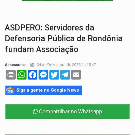
GRAVE:
Homem é esfaqueado no peito durante briga ent
VÍDEO:
Denarc e Receita Federal apreendem 12 kg de skunk e arma que iam
ASDPERO: Servidores da
Defensoria Pública de Rondônia
fundam Associação
04 de Dezembro de 2025 às 15:47
Assessoria
Print
WhatsApp
Facebook
Messenger
Twitter
Telegram
Email
Siga a gente no Google News
Compartilhar no Whatsapp