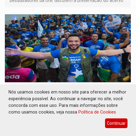
pesquisadores da Unir discutem a preservação do acervo
do século 20 e o legado de Sílvio Tendler, que defendia a
memória como bússola para o futuro
ELEIÇÕES 2026: Fernando Silva é
Nós usamos cookies em nosso site para oferecer a melhor
homologado candidato durante convenção
experiência possível. Ao continuar a navegar no site, você
do Republicanos
concorda com esse uso. Para mais informações sobre
Eleições 2026
05 de Agosto de 2026 às 12:01
como usamos cookies, veja nossa
Política de Cookies
Apoiadores do vereador lotaram o auditório da Unopar e
Continuar
marcaram presença no evento que oficializou sua
candidatura para as eleições de 2026