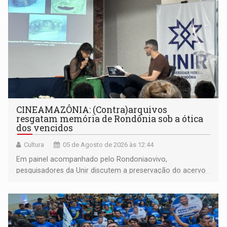
CINEAMAZÔNIA: (Contra)arquivos
resgatam memória de Rondônia sob a ótica
dos vencidos
Cultura
05 de Agosto de 2026 às 12:44
Em painel acompanhado pelo Rondoniaovivo,
pesquisadores da Unir discutem a preservação do acervo
do século 20 e o legado de Sílvio Tendler, que defendia a
memória como bússola para o futuro