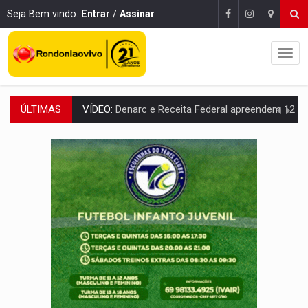
Seja Bem vindo.
Entrar
/
Assinar
ÚLTIMAS
OPERAÇÃO DA PC:
Membros do CV são presos com armas e drogas após c
ENTRADA GRATUITA:
Espetáculo As Marias Somos Nós será apresen
VÍDEO:
Três são presos após furto de motocicleta em frente
CELEBRAÇÃO:
Cerejeiras completa 43 anos de emancipação com progra
SAÚDE:
Anvisa desmente boato sobre presença de plástico ou petr
VÍDEO:
Pitbulls fogem de residência e atacam casal de idosos 
AÇÃO CONJUNTA:
Forças policiais apreendem cerca de 1kg de our
PF ESTÁ APURANDO:
Flávio Bolsonaro escolhe Alfredo Gaspar como vice, alvo de d