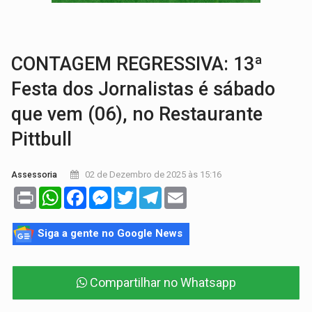
GRAVE:
Homem é esfaqueado no peito durante briga ent
VÍDEO:
Denarc e Receita Federal apreendem 12 kg de skunk e arma que iam
CONTAGEM REGRESSIVA: 13ª
Festa dos Jornalistas é sábado
que vem (06), no Restaurante
Pittbull
02 de Dezembro de 2025 às 15:16
Assessoria
Print
WhatsApp
Facebook
Messenger
Twitter
Telegram
Email
Siga a gente no Google News
Compartilhar no Whatsapp