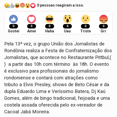
0 pessoas reagiram a isso.
0
0
0
0
0
0
Gostei
Amei
Haha
Uau
Triste
Grr
Pela 13ª vez, o grupo União dos Jornalistas de
Rondônia realiza a Festa de Confraternização dos
Jornalistas, que acontece no Restaurante Pittbul,(
) a partir das 10h com término às 18h. O evento
é exclusivo para profissionais do jornalismo
rondoniense e contará com atrações como
tributo a Elvis Presley, shows de Beto César e da
dupla Eduardo Lima e Veríssimo Batera, Dj Kaú
Gomes, além de bingo tradicional, feijoada e uma
costela assada oferecida pelo ex-vereador de
Cacoal Jabá Moreira.