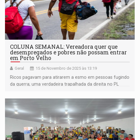
COLUNA SEMANAL: Vereadora quer que
desempregados e pobres não possam entrar
em Porto Velho
Geral
15 de Novembro de 2025 às 13:19
Ricos pagavam para atirarem a esmo em pessoas fugindo
da guerra; uma verdadeira trapalhada da direita no PL
Antifacção; Mauro Nazif está observando o cenário
político para 2026; Léo Moraes foi na COP, em Belém, e
muito mais