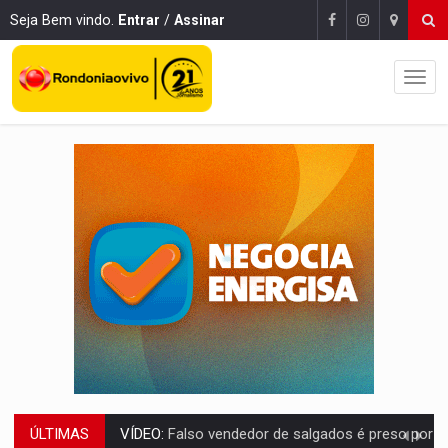
Seja Bem vindo.
Entrar
/
Assinar
ÚLTIMAS
BATATA-DOCE E FRANGO:
Faça esse escondidinho e me convide