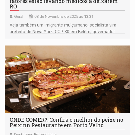
fatores estão levando médicos a deixarem
RO
Geral
08 de Novembro de 2025 às 13:31
Veja também um imigrante mulçumano, socialista vira
prefeito de Nova York; COP 30 em Belém; governador
Marcos Rocha está em uma encruzilhada; Pesquisa
mostra que Confúcio Moura continua forte para 2026; e
muito mais
ONDE COMER?: Confira o melhor do peixe no
Peixinn Restaurante em Porto Velho
Destaques Empresariais