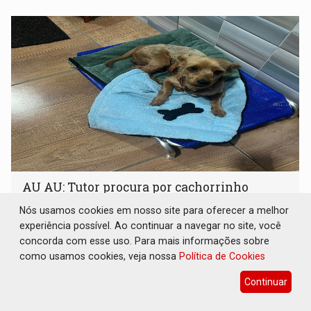
AU AU: Tutor procura por cachorrinho
‘Khaos’ desaparecido no Caladinho
Nós usamos cookies em nosso site para oferecer a melhor
Utilidade Pública
17 de Outubro de 2025 às 15:20
experiência possível. Ao continuar a navegar no site, você
concorda com esse uso. Para mais informações sobre
Caso aviste ou encontre entre em contato: (69) 9 9960-
como usamos cookies, veja nossa
Política de Cookies
1964
Continuar