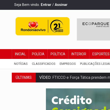
Seja Bem vindo.
Entrar
/
Assinar
INICIAL
POLÍCIA
POLÍTICA
INTERIOR
ESPORTES
NOTÍCIAS
CLASSIFICADOS
EMPREGOS
PUBLICAÇÕES LEGA
ÚLTIMAS
VÍDEO:
FTICCO e Força Tática prendem 
INCLUSÃO:
Prefeitura fortalece parceri
DEFESA:
Exército testa inovações no com
TEMAS SOCIOAMBIENTAIS:
Em Itapuã d