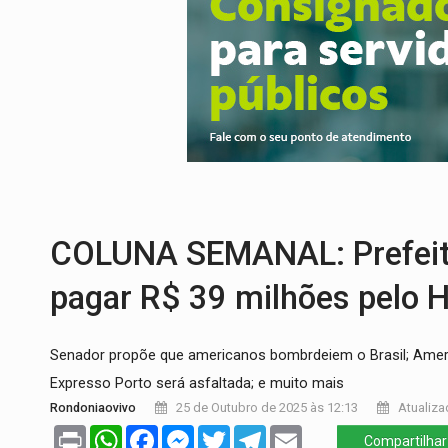
PREVISÃO:
Interior de Rondônia terá sáb
INFRAESTRUTURA:
Após quase 30 anos d
A ILHA:
Coreografia de Rondônia estreia 
ELEIÇÕES 2026:
Sgt. Mouza esclarece 'e
JUDICIÁRIO:
Sinjur parabeniza servidores
LAZER:
Seis lugares gratuitos para apro
COLUNA SEMANAL: Prefeitu
pagar R$ 39 milhões pelo H
Senador propõe que americanos bombrdeiem o Brasil; Amer
Expresso Porto será asfaltada; e muito mais
Rondoniaovivo
25 de Outubro de 2025 às 12:13
Atualiza
Print
WhatsApp
Facebook
Messenger
Twitter
Telegram
Email
Compartilhar