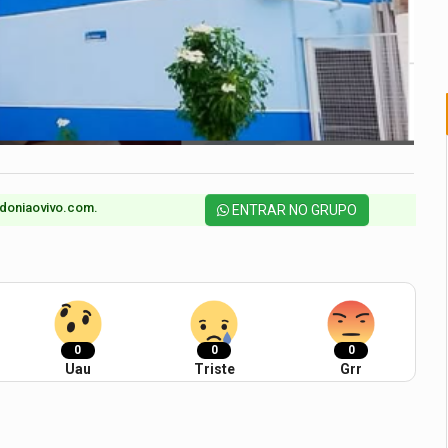
doniaovivo.com.​
ENTRAR NO GRUPO
0
0
0
Uau
Triste
Grr