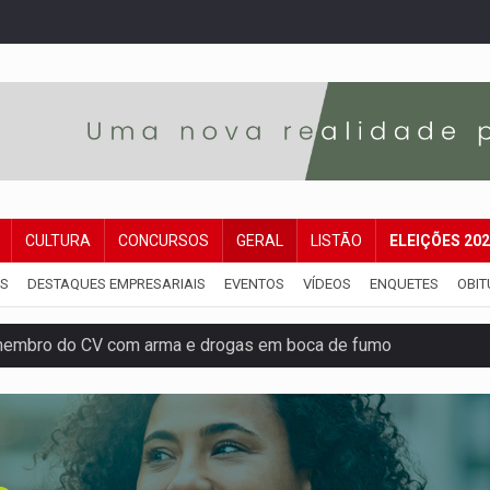
CULTURA
CONCURSOS
GERAL
LISTÃO
ELEIÇÕES 20
IS
DESTAQUES EMPRESARIAIS
EVENTOS
VÍDEOS
ENQUETES
OBIT
membro do CV com arma e drogas em boca de fumo
a com a APAE para ampliar ações voltadas a PCD's
bate a drones durante exercício antiaéreo
o Oeste, CINEMAZÔNIA leva cinema amazônico a estudantes na