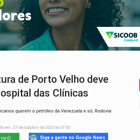
ado (8) de calor intenso e tempo firme
e espera, asfalto chega ao bairro Nova Esperança
na programação do Festival de Dança de Joinville
rro de digitação' em declaração de patrimônio de R$ 29 mi
 pelo adicional de incentivo com efeitos retroativos
veitar o fim de semana em Porto Velho
ra de Porto Velho deve
ospital das Clínicas
icanos querem o petróleo da Venezuela e só; Rodovia
da em : 27 de Outubro de 2025 às 07:50
Siga a gente no Google News
 via