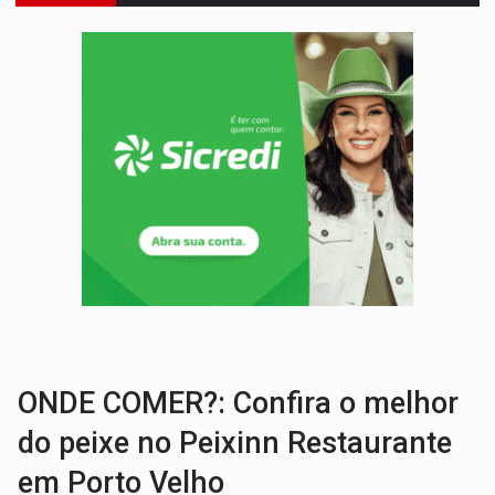
VÍDEO:
FTICCO e Força Tática prendem membro do CV com arma e drogas em
INCLUSÃO:
Prefeitura fortalece parceria com a APAE para ampliar ações v
DEFESA:
Exército testa inovações no combate a drones durante exerc
TEMAS SOCIOAMBIENTAIS:
Em Itapuã do Oeste, CINEMAZÔNIA leva cinema amazônico 
PREVISÃO:
Interior de Rondônia terá sábado (8) de calor intenso
INFRAESTRUTURA:
Após quase 30 anos de espera, asfalto chega ao bairr
A ILHA:
Coreografia de Rondônia estreia na programação do Festival de Dan
TRÁGICO:
Pai do 'Xandy Motocross' morre em acidente
VÍDEO:
Motorista de caminhonete morre preso às ferragens em colisão com
ONDE COMER?: Confira o melhor
do peixe no Peixinn Restaurante
em Porto Velho