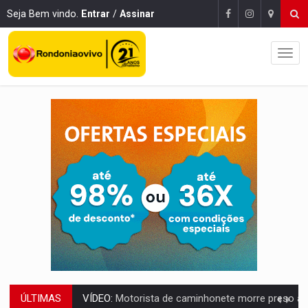
Seja Bem vindo.
Entrar
/
Assinar
ÚLTIMAS
LAZER:
Seis lugares gratuitos para aproveitar o fim de semana e