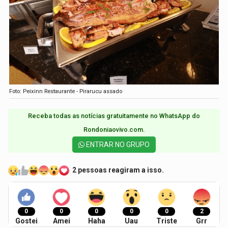
Foto: Peixinn Restaurante - Pirarucu assado
Receba todas as notícias gratuitamente no WhatsApp do
Rondoniaovivo.com.​
ENTRAR NO GRUPO
2 pessoas reagiram a isso.
0
0
0
0
0
2
Gostei
Amei
Haha
Uau
Triste
Grr