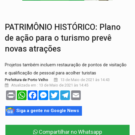
GRAVE:
Homem é esfaqueado no peito durante briga ent
VÍDEO:
Denarc e Receita Federal apreendem 12 kg de skunk e arma que iam
PATRIMÔNIO HISTÓRICO: Plano
de ação para o turismo prevê
novas atrações
Projetos também incluem restauração de pontos de visitação
e qualificação de pessoal para acolher turistas
13 de Maio de 2021 às 14:43
Prefeitura de Porto Velho
Atualizada em : 13 de Maio de 2021 às 14:45
Print
WhatsApp
Facebook
Messenger
Twitter
Telegram
Email
Siga a gente no Google News
Compartilhar no Whatsapp