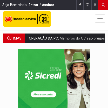
Seja Bem vindo.
Entrar
/
Assinar
ÚLTIMAS
OPERAÇÃO DA PC:
Membros do CV são presos com armas e drogas após c
ENTRADA GRATUITA:
Espetáculo As Marias Somos Nós será apresen
VÍDEO:
Três são presos após furto de motocicleta em frente
CELEBRAÇÃO:
Cerejeiras completa 43 anos de emancipação com progra
SAÚDE:
Anvisa desmente boato sobre presença de plástico ou petr
VÍDEO:
Pitbulls fogem de residência e atacam casal de idosos 
AÇÃO CONJUNTA:
Forças policiais apreendem cerca de 1kg de our
PF ESTÁ APURANDO:
Flávio Bolsonaro escolhe Alfredo Gaspar como vice, alvo de d