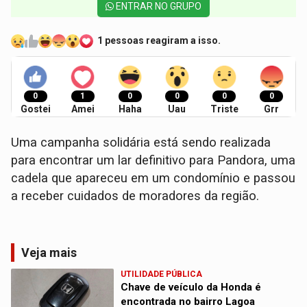
ENTRAR NO GRUPO
1 pessoas reagiram a isso.
0
1
0
0
0
0
Gostei
Amei
Haha
Uau
Triste
Grr
Uma campanha solidária está sendo realizada
para encontrar um lar definitivo para Pandora, uma
cadela que apareceu em um condomínio e passou
a receber cuidados de moradores da região.
Veja mais
UTILIDADE PÚBLICA
Chave de veículo da Honda é
encontrada no bairro Lagoa