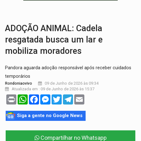
AMOR PERDIDO DÓI:
Luto amoroso não tem prazo, mas exige aten
TECNOLOGIA:
Empresas de Xangai aprimoram robôs de IA incorporada em 
ADOÇÃO ANIMAL: Cadela
resgatada busca um lar e
mobiliza moradores
Pandora aguarda adoção responsável após receber cuidados
temporários
09 de Junho de 2026 às 09:34
Rondoniaovivo
Atualizada em : 09 de Junho de 2026 às 15:37
Print
WhatsApp
Facebook
Messenger
Twitter
Telegram
Email
Siga a gente no Google News
Compartilhar no Whatsapp