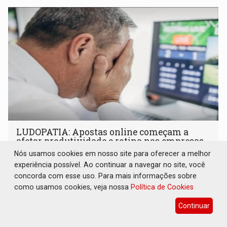
LUDOPATIA: Apostas online começam a
afetar produtividade e rotina nas empresas
Nós usamos cookies em nosso site para oferecer a melhor
Brasil e Mundo
08 de Agosto de 2026 às 21:00
experiência possível. Ao continuar a navegar no site, você
Entre os sinais de alerta estão faltas recorrentes, queda
concorda com esse uso. Para mais informações sobre
de produtividade, dificuldade de concentração,
como usamos cookies, veja nossa
Política de Cookies
solicitações frequentes de antecipação salarial
Continuar