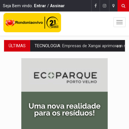
Seja Bem vindo.
Entrar
/
Assinar
ÚLTIMAS
PROTEGE A TERRA:
China descobre como explodir asteroide com bomba n
VÍDEO:
Motociclista morre após bater na traseira de camin
PARECE UM NUGGET:
Essa receita com frango virou o meu ja
EMPREENDEDORISMO:
7 negócios que podem começar com pouco dinheiro e vi
GIGANTE DA AMÉRICA:
Brasil reúne dimensão continental e posição estratégic
INDEPENDÊNCIA:
10 dicas importantes para quem quer mo
VARCENA:
Cientistas descobrem nova espécie de rã em florestas alagada
BARGANHA:
Vai comprar celular usado? Veja como consultar o a