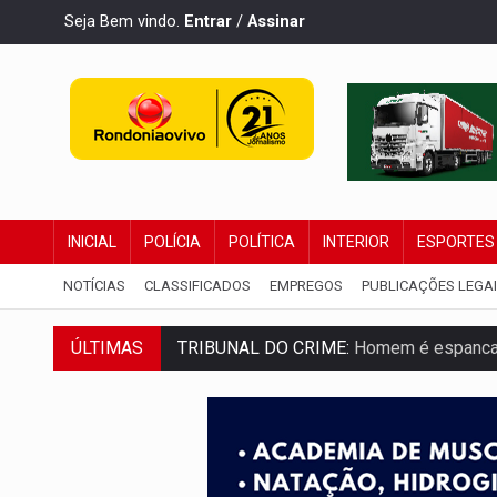
Seja Bem vindo.
Entrar
/
Assinar
INICIAL
POLÍCIA
POLÍTICA
INTERIOR
ESPORTES
NOTÍCIAS
CLASSIFICADOS
EMPREGOS
PUBLICAÇÕES LEGA
ÚLTIMAS
TRIBUNAL DO CRIME:
Homem é espancado
VÍDEO:
Perseguição é registrada no shop
LUDOPATIA:
Apostas online começam a af
REFLORESTAMENTO:
Plantar árvores nã