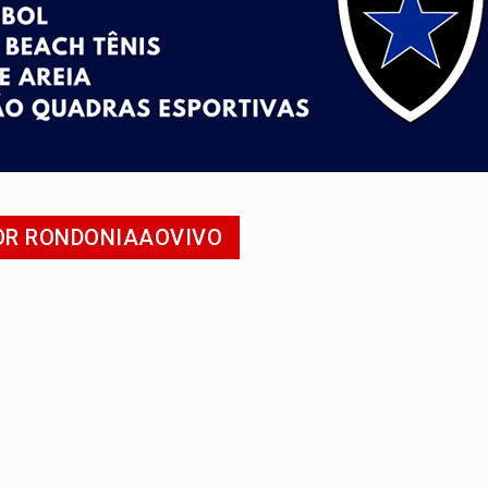
ossível base secreta no satélite natural da Terra
i carro que era rebocado para oficina no Centro de Porto Velho
 frente do bar da Marleide
nia+10 lança chamada para fortalecer cadeias da sociobioecono
de urânio, mas produz pouco e importa combustível
POR RONDONIAAOVIVO
ça matar sobrinha grávida e com bebê no colo