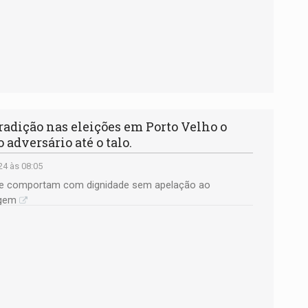
dição nas eleições em Porto Velho o
adversário até o talo.
24 às 08:05
se comportam com dignidade sem apelação ao
agem