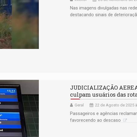
Nas imagens divulgadas nas rede
destacando sinais de deteriora
JUDICIALIZAÇÃO AEREA:
culpam usuários das rot
Geral
22 de Agosto de 2025 à
Passageiros e agências reclama
favorecendo ao descaso