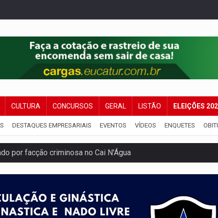
CULTURA
CONCURSOS
GERAL
LISTÃO
ELEIÇÕES 20
IS
DESTAQUES EMPRESARIAIS
EVENTOS
VÍDEOS
ENQUETES
OBIT
 por facção criminosa no Cai N'Água
ping após colombiana furtar celular de menina
etar produtividade e rotina nas empresas
o será mais suficiente para comprovar área recuperado