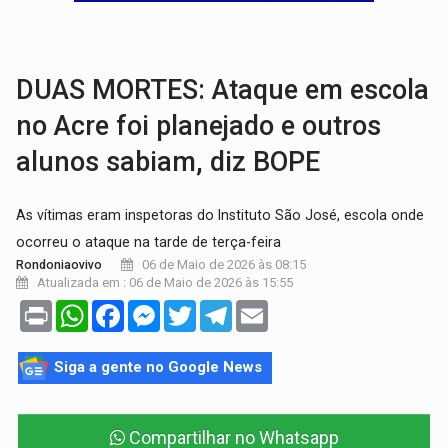
LAZER:
Seis lugares gratuitos para aproveitar o fim de semana e
VÍDEO:
FTICCO e Força Tática prendem membro do CV com arma e drogas em
DUAS MORTES: Ataque em escola
no Acre foi planejado e outros
alunos sabiam, diz BOPE
As vítimas eram inspetoras do Instituto São José, escola onde
ocorreu o ataque na tarde de terça-feira
06 de Maio de 2026 às 08:15
Rondoniaovivo
Atualizada em : 06 de Maio de 2026 às 15:55
Print
WhatsApp
Facebook
Messenger
Twitter
Telegram
Email
Siga a gente no Google News
Compartilhar no Whatsapp