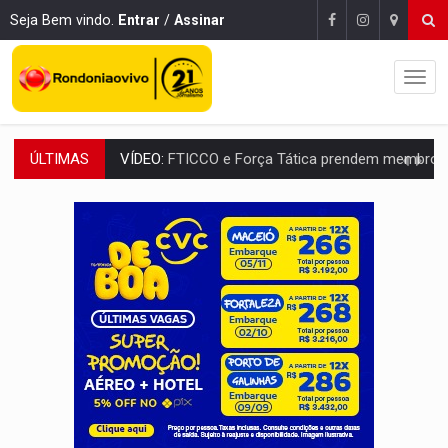
Seja Bem vindo.
Entrar
/
Assinar
ÚLTIMAS
INCLUSÃO:
Prefeitura fortalece parceria com a APAE para ampliar ações v
DEFESA:
Exército testa inovações no combate a drones durante exerc
TEMAS SOCIOAMBIENTAIS:
Em Itapuã do Oeste, CINEMAZÔNIA leva cinema amazônico 
PREVISÃO:
Interior de Rondônia terá sábado (8) de calor intenso
INFRAESTRUTURA:
Após quase 30 anos de espera, asfalto chega ao bairr
A ILHA:
Coreografia de Rondônia estreia na programação do Festival de Dan
ELEIÇÕES 2026:
Sgt. Mouza esclarece 'erro de digitação' em declaração de patrim
JUDICIÁRIO:
Sinjur parabeniza servidores pelo adicional de incentivo com ef