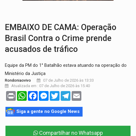
VÍDEO:
Motorista de caminhonete morre preso às ferragens em colisão com
LAZER:
Seis lugares gratuitos para aproveitar o fim de semana e
EMBAIXO DE CAMA: Operação
Brasil Contra o Crime prende
acusados de tráfico
Equipe da PM do 1° Batalhão estava atuando na operação do
Ministério da Justiça
07 de Julho de 2026 às 13:33
Rondoniaovivo
Atualizada em : 07 de Julho de 2026 às 15:40
Print
WhatsApp
Facebook
Messenger
Twitter
Telegram
Email
Siga a gente no Google News
Compartilhar no Whatsapp