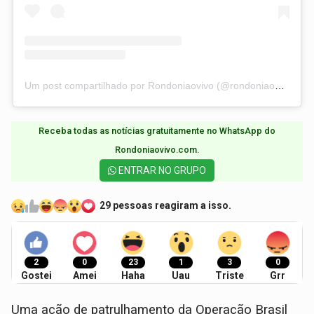
Um post compartilhado por Rondoniaovivo (@rondoniaovivo)
Receba todas as notícias gratuitamente no WhatsApp do
Rondoniaovivo.com.​
ENTRAR NO GRUPO
29 pessoas reagiram a isso.
2
0
23
1
3
0
Gostei
Amei
Haha
Uau
Triste
Grr
Uma ação de patrulhamento da Operação Brasil