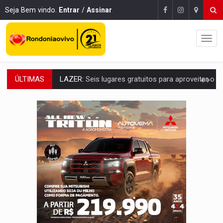
Seja Bem vindo.
Entrar
/
Assinar
ÚLTIMAS
VÍDEO:
FTICCO e Força Tática prendem membro do CV com arma e drogas em
INCLUSÃO:
Prefeitura fortalece parceria com a APAE para ampliar ações v
DEFESA:
Exército testa inovações no combate a drones durante exerc
TEMAS SOCIOAMBIENTAIS:
Em Itapuã do Oeste, CINEMAZÔNIA leva cinema amazônico 
PREVISÃO:
Interior de Rondônia terá sábado (8) de calor intenso
INFRAESTRUTURA:
Após quase 30 anos de espera, asfalto chega ao bairr
A ILHA:
Coreografia de Rondônia estreia na programação do Festival de Dan
ELEIÇÕES 2026:
Sgt. Mouza esclarece 'erro de digitação' em declaração de patrim