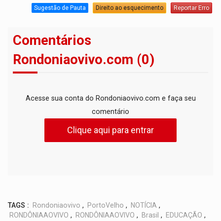
Sugestão de Pauta
Direito ao esquecimento
Reportar Erro
Comentários
Rondoniaovivo.com (0)
Acesse sua conta do Rondoniaovivo.com e faça seu
comentário
Clique aqui para entrar
TAGS :
Rondoniaovivo
,
PortoVelho
,
NOTÍCIA
,
RONDÔNIAAOVIVO
,
RONDÔNIAAOVIVO
,
Brasil
,
EDUCAÇÃO
,