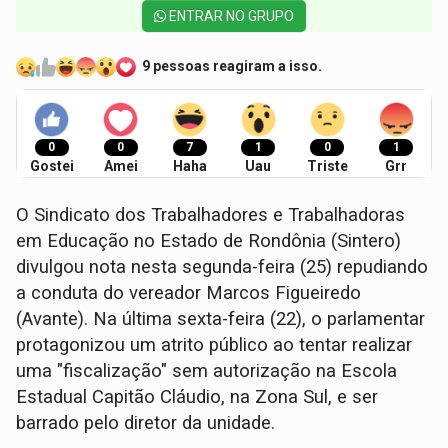
ENTRAR NO GRUPO
9 pessoas reagiram a isso.
0
0
7
1
0
1
Gostei
Amei
Haha
Uau
Triste
Grr
O Sindicato dos Trabalhadores e Trabalhadoras
em Educação no Estado de Rondônia (Sintero)
divulgou nota nesta segunda-feira (25) repudiando
a conduta do vereador Marcos Figueiredo
(Avante). Na última sexta-feira (22), o parlamentar
protagonizou um atrito público ao tentar realizar
uma "fiscalização" sem autorização na Escola
Estadual Capitão Cláudio, na Zona Sul, e ser
barrado pelo diretor da unidade.