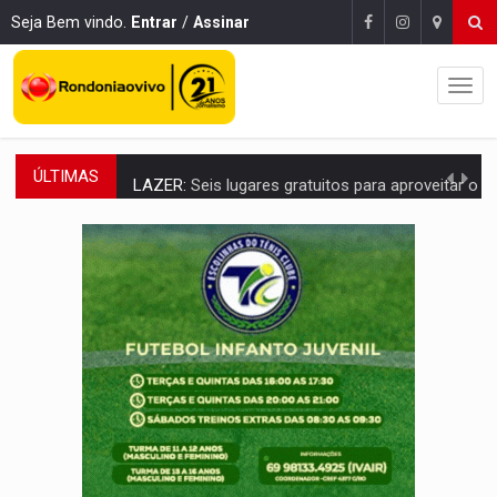
Seja Bem vindo.
Entrar
/
Assinar
ÚLTIMAS
LAZER:
Seis lugares gratuitos para aproveitar o fim de semana e
VÍDEO:
FTICCO e Força Tática prendem membro do CV com arma e drogas em
INCLUSÃO:
Prefeitura fortalece parceria com a APAE para ampliar ações v
DEFESA:
Exército testa inovações no combate a drones durante exerc
TEMAS SOCIOAMBIENTAIS:
Em Itapuã do Oeste, CINEMAZÔNIA leva cinema amazônico 
PREVISÃO:
Interior de Rondônia terá sábado (8) de calor intenso
INFRAESTRUTURA:
Após quase 30 anos de espera, asfalto chega ao bairr
A ILHA:
Coreografia de Rondônia estreia na programação do Festival de Dan