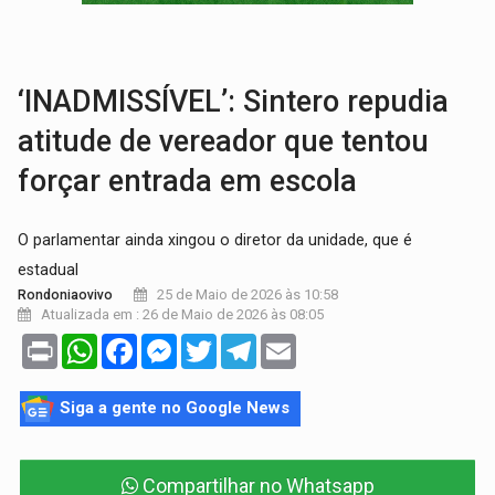
TRÁGICO:
Pai do 'Xandy Motocross' morre em acidente
VÍDEO:
Motorista de caminhonete morre preso às ferragens em colisão com
‘INADMISSÍVEL’: Sintero repudia
atitude de vereador que tentou
forçar entrada em escola
O parlamentar ainda xingou o diretor da unidade, que é
estadual
25 de Maio de 2026 às 10:58
Rondoniaovivo
Atualizada em : 26 de Maio de 2026 às 08:05
Print
WhatsApp
Facebook
Messenger
Twitter
Telegram
Email
Siga a gente no Google News
Compartilhar no Whatsapp