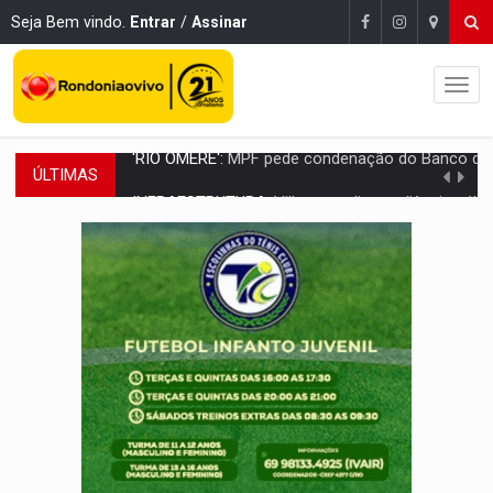
Seja Bem vindo.
Entrar
/
Assinar
ÚLTIMAS
INFRAESTRUTURA:
Vilhena realiza audiência pública sobre moderniz
SEM SISTEMA:
Falha afeta atendimentos na Policlínica Os
VÍDEO:
Colisão entre motos deixa dois feridos próximo ao S
SOLIDARIEDADE:
Cadelinha com câncer precisa de aj
DESAPARECIDO:
Família procura por cachorrinho desapare
CASO MATHEUS:
DHPP se mobiliza para tentar localizar corpo de rap
DÉFICIT DE MANDATO:
Contas do governo de Rondônia expõem meta negativa e
CREDIBILIDADE:
Superintendentes da PF defendem independência e apoio à 