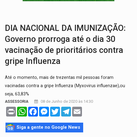
DA RECICLAGEM AO SUCESSO:
A trajetória de superação de Car
'RIO OMERÊ':
MPF pede condenação do Banco do Brasil por financiar atividade
DIA NACIONAL DA IMUNIZAÇÃO:
Governo prorroga até o dia 30
vacinação de prioritários contra
gripe Influenza
Até o momento, mais de trezentas mil pessoas foram
vacinadas contra a gripe Influenza (Myxovirus influenzae),ou
seja, 63,83%
08 de Junho de 2020 às 14:30
ASSESSORIA
Print
WhatsApp
Facebook
Messenger
Twitter
Telegram
Email
Siga a gente no Google News