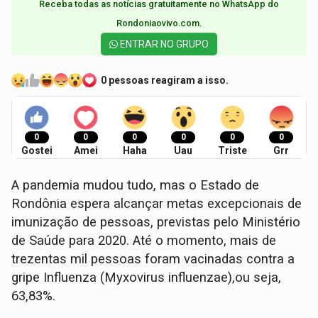
Receba todas as notícias gratuitamente no WhatsApp do
Rondoniaovivo.com.​
ENTRAR NO GRUPO
0 pessoas reagiram a isso.
0
0
0
0
0
0
Gostei
Amei
Haha
Uau
Triste
Grr
A pandemia mudou tudo, mas o Estado de
Rondônia espera alcançar metas excepcionais de
imunização de pessoas, previstas pelo Ministério
de Saúde para 2020. Até o momento, mais de
trezentas mil pessoas foram vacinadas contra a
gripe Influenza (Myxovirus influenzae),ou seja,
63,83%.