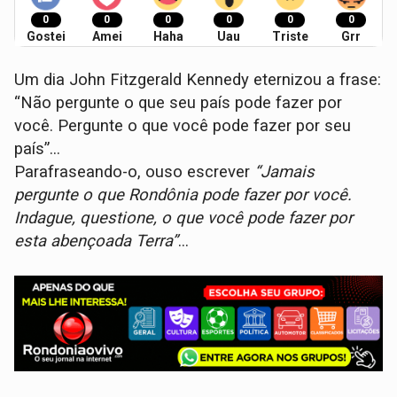
0
0
0
0
0
0
Gostei
Amei
Haha
Uau
Triste
Grr
Um dia John Fitzgerald Kennedy eternizou a frase:
“Não pergunte o que seu país pode fazer por
você. Pergunte o que você pode fazer por seu
país”...
Parafraseando-o, ouso escrever
“Jamais
pergunte o que Rondônia pode fazer por você.
Indague, questione, o que você pode fazer por
esta abençoada Terra”
...