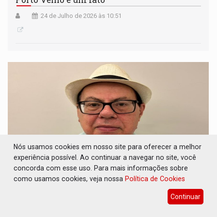
24 de Julho de 2026 às 10:51
Nós usamos cookies em nosso site para oferecer a melhor
experiência possível. Ao continuar a navegar no site, você
concorda com esse uso. Para mais informações sobre
como usamos cookies, veja nossa
Política de Cookies
A DIÁSPORA: Motivados pelas redes sociais,
milhares de bolsonaristas mudaram para o
Continuar
Paraguai
23 de Julho de 2026 às 08:59