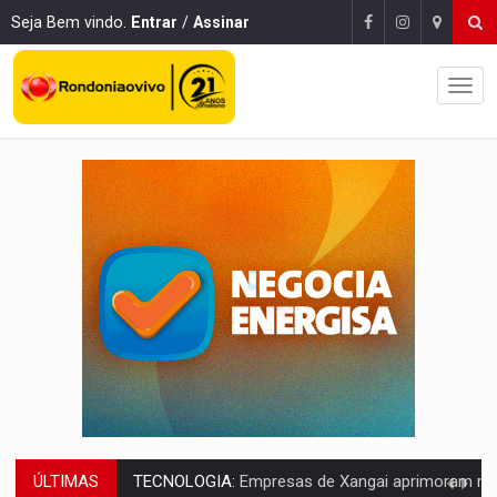
Seja Bem vindo.
Entrar
/
Assinar
ÚLTIMAS
PROTEGE A TERRA:
China descobre como explodir asteroide com bomba n