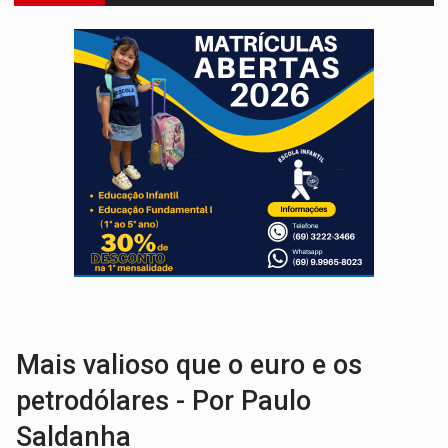
VÍDEO:
Motociclista morre após bater na traseira de camin
PARECE UM NUGGET:
Essa receita com frango virou o meu ja
EMPREENDEDORISMO:
7 negócios que podem começar com pouco dinheiro e vi
GIGANTE DA AMÉRICA:
Brasil reúne dimensão continental e posição estratégic
INDEPENDÊNCIA:
10 dicas importantes para quem quer mo
VARCENA:
Cientistas descobrem nova espécie de rã em florestas alagada
BARGANHA:
Vai comprar celular usado? Veja como consultar o a
AMOR PERDIDO DÓI:
Luto amoroso não tem prazo, mas exige aten
TECNOLOGIA:
Empresas de Xangai aprimoram robôs de IA incorporada em 
Mais valioso que o euro e os
petrodólares - Por Paulo
Saldanha