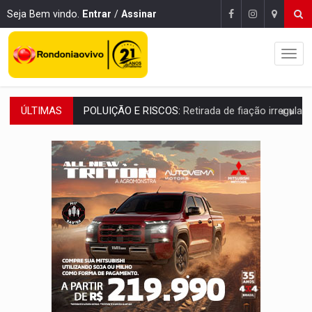
Seja Bem vindo.
Entrar
/
Assinar
ÚLTIMAS
VÍDEO:
Armado com machado, homem ameaça matar sobrinha grávida e com
TRIBUNAL DO CRIME:
Homem é espancado por facção criminosa 
VÍDEO:
Perseguição é registrada no shopping após colombiana furtar ce
LUDOPATIA:
Apostas online começam a afetar produtividade e rotina
REFLORESTAMENTO:
Plantar árvores não será mais suficiente para comprov
OVNIS NA LUA:
Cientistas alertam para possível base secreta no satélite n
ACABOU COM PEUGEOT:
Incêndio destrói carro que era rebocado para oficina no
VÍDEO:
Ladrão é filmado furtando moto na frente do bar 