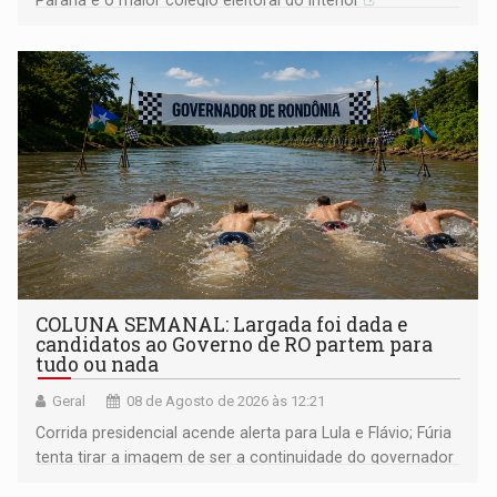
Paraná é o maior colégio eleitoral do interior
COLUNA SEMANAL: Largada foi dada e
candidatos ao Governo de RO partem para
tudo ou nada
Geral
08 de Agosto de 2026 às 12:21
Corrida presidencial acende alerta para Lula e Flávio; Fúria
tenta tirar a imagem de ser a continuidade do governador
Marcos Rocha; ex-prefeito Hildon Chaves parece ainda