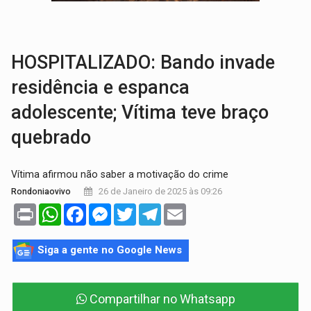
MAIS RIGOR:
Nova lei endurece punição por abuso sexual contra crian
POLUIÇÃO E RISCOS:
Retirada de fiação irregular avança no país e em PVH p
HOSPITALIZADO: Bando invade
residência e espanca
adolescente; Vítima teve braço
quebrado
Vítima afirmou não saber a motivação do crime
26 de Janeiro de 2025 às 09:26
Rondoniaovivo
Print
WhatsApp
Facebook
Messenger
Twitter
Telegram
Email
Siga a gente no Google News
Compartilhar no Whatsapp