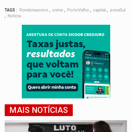
TAGS :
Rondoniaovivo
,
crime
,
PortoVelho
,
capital
,
zonaSul
,
Notícia
MAIS NOTÍCIAS