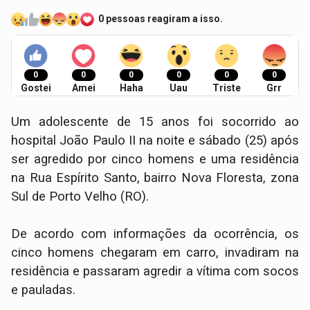
0 pessoas reagiram a isso.
0
0
0
0
0
0
Gostei
Amei
Haha
Uau
Triste
Grr
Um adolescente de 15 anos foi socorrido ao
hospital João Paulo II na noite e sábado (25) após
ser agredido por cinco homens e uma residência
na Rua Espírito Santo, bairro Nova Floresta, zona
Sul de Porto Velho (RO).
De acordo com informações da ocorrência, os
cinco homens chegaram em carro, invadiram na
residência e passaram agredir a vítima com socos
e pauladas.