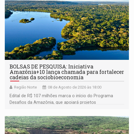
BOLSAS DE PESQUISA: Iniciativa
Amazônia+10 lança chamada para fortalecer
cadeias da sociobioeconomia
Região Norte
08 de Agosto de 2026 às 18:00
Edital de R$ 107 milhões marca o início do Programa
Desafios da Amazônia, que apoiará projetos
desenvolvidos por redes de pesquisa e inovação. A
submissão de pré-propostas poderá ser feita até 1º de
setembro