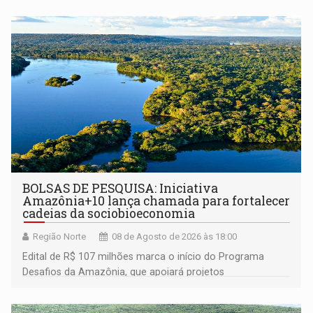
BOLSAS DE PESQUISA: Iniciativa
Amazônia+10 lança chamada para fortalecer
cadeias da sociobioeconomia
Região Norte
08 de Agosto de 2026 às 18:00
Edital de R$ 107 milhões marca o início do Programa
Desafios da Amazônia, que apoiará projetos
desenvolvidos por redes de pesquisa e inovação. A
submissão de pré-propostas poderá ser feita até 1º de