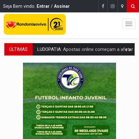
Seja Bem vindo.
Entrar
/
Assinar
ÚLTIMAS
REFLORESTAMENTO:
Plantar árvores não será mais suficiente para comprov
OVNIS NA LUA:
Cientistas alertam para possível base secreta no satélite n
ACABOU COM PEUGEOT:
Incêndio destrói carro que era rebocado para oficina no
VÍDEO:
Ladrão é filmado furtando moto na frente do bar 
BOLSAS DE PESQUISA:
Iniciativa Amazônia+10 lança chamada para fortalecer cadeia
MATERIAL:
Brasil tem grandes reservas de urânio, mas produz pouco e impo
VÍDEO:
Serpente capturada na fábrica da Coca-Cola é devolvid
HOMENAGEM:
Cientistas cassados pelo AI-5 se tornam pesquisadores emér