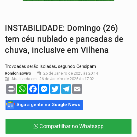
VÍDEO:
Perseguição é registrada no shopping após colombiana furtar ce
LUDOPATIA:
Apostas online começam a afetar produtividade e rotina
INSTABILIDADE: Domingo (26)
tem céu nublado e pancadas de
chuva, inclusive em Vilhena
Trovoadas serão isoladas, segundo Censipam
25 de Janeiro de 2025 às 20:14
Rondoniaovivo
Atualizada em : 26 de Janeiro de 2025 às 17:02
Print
WhatsApp
Facebook
Messenger
Twitter
Telegram
Email
Siga a gente no Google News
Compartilhar no Whatsapp