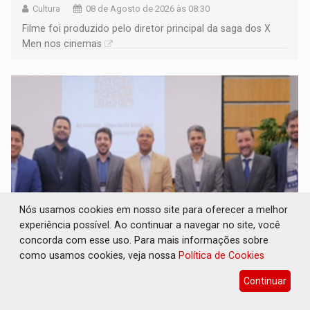
Cultura
08 de Agosto de 2026 às 08:30
Filme foi produzido pelo diretor principal da saga dos X
Men nos cinemas
Nós usamos cookies em nosso site para oferecer a melhor
experiência possível. Ao continuar a navegar no site, você
concorda com esse uso. Para mais informações sobre
TRANSPARÊNCIA: TCE reúne candidatos ao
como usamos cookies, veja nossa
Política de Cookies
Governo e apresenta diagnóstico sobre
Rondônia
Continuar
Eleições 2026
08 de Agosto de 2026 às 08:15