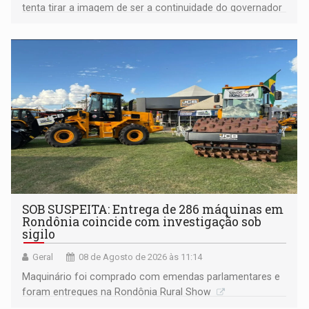
tenta tirar a imagem de ser a continuidade do governador
Marcos Rocha; ex-prefeito Hildon Chaves parece ainda
não ter entrado no modo eleição; ABAV faz evento em
Porto Velho
SOB SUSPEITA: Entrega de 286 máquinas em
Rondônia coincide com investigação sob
sigilo
Geral
08 de Agosto de 2026 às 11:14
Maquinário foi comprado com emendas parlamentares e
foram entregues na Rondônia Rural Show