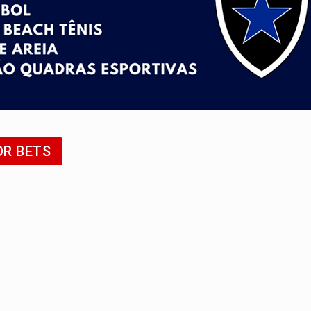
a deputada federal do PL salta R$ 1 mil para R$ 155 mil
e 200 porções de drogas
ação fundiária da comunidade Nova Colina
nia Empreendedora segue no Espaço Alternativo com entrada gra
a de Porto Velho pede exoneração do cargo
OR BETS
uposto ataque com perfis falsos no Instagram