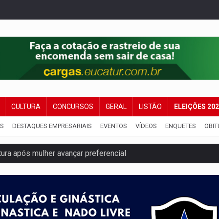
CULTURA
CONCURSOS
GERAL
LISTÃO
ELEIÇÕES 20
IS
DESTAQUES EMPRESARIAIS
EVENTOS
VÍDEOS
ENQUETES
OBIT
ura após mulher avançar preferencial
nuvens no céu de Rondônia – Por Daniel Pereira
 pena de Acir Gurgacz e declara punibilidade extinta
Antônio Ocampo lança livro sobre a Madeira-Mamoré