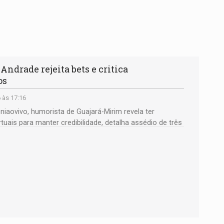
ndrade rejeita bets e critica
os
 às 17:16
iaovivo, humorista de Guajará-Mirim revela ter
tuais para manter credibilidade, detalha assédio de três
esgotamento de mercado na capital