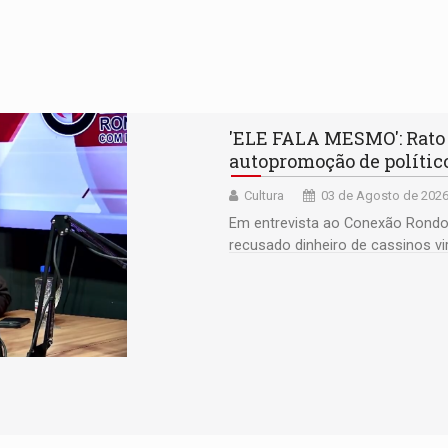
'ELE FALA MESMO': Rato A
autopromoção de polític
Cultura
03 de Agosto de 2026
Em entrevista ao Conexão Rondon
recusado dinheiro de cassinos vir
partidos nas eleições e aponta 