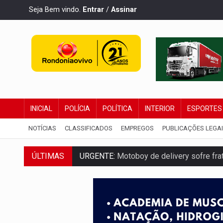
Seja Bem vindo.
Entrar
/
Assinar
INICIAL
POLÍCIA
POLÍTICA
INTERIOR
ESPORTES
NOTÍCIAS
CLASSIFICADOS
EMPREGOS
PUBLICAÇÕES LEGA
ÚLTIMAS
URGENTE:
Motoboy de delivery sofre frat
ELEIÇÕES 2026:
Ulisses Guimarães e as 
DECISÃO REVISADA:
Nunes Marques reduz
CONEXÃO RONDONIAOVIVO:
Museólogo 