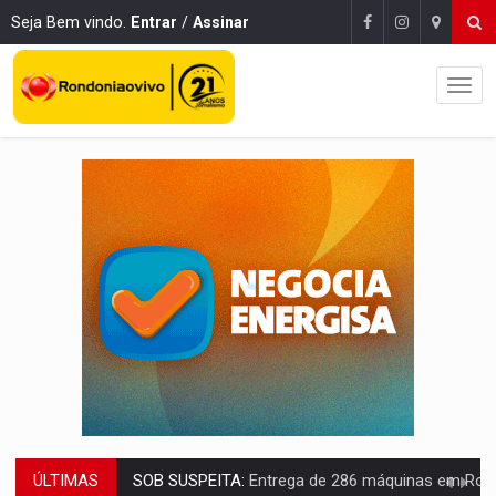
Seja Bem vindo.
Entrar
/
Assinar
ÚLTIMAS
ARTIGO:
Reter até 50% no distrato imobiliário é legal, mas não pode 