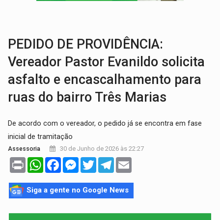
LAZER:
Seis lugares gratuitos para aproveitar o fim de semana e
VÍDEO:
FTICCO e Força Tática prendem membro do CV com arma e drogas em
PEDIDO DE PROVIDÊNCIA:
Vereador Pastor Evanildo solicita
asfalto e encascalhamento para
ruas do bairro Três Marias
De acordo com o vereador, o pedido já se encontra em fase
inicial de tramitação
30 de Junho de 2026 às 22:27
Assessoria
Print
WhatsApp
Facebook
Messenger
Twitter
Telegram
Email
Siga a gente no Google News