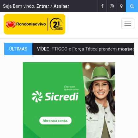
Seja Bem vindo.
Entrar
/
Assinar
ÚLTIMAS
INCLUSÃO:
Prefeitura fortalece parceria com a APAE para ampliar ações v
DEFESA:
Exército testa inovações no combate a drones durante exerc
TEMAS SOCIOAMBIENTAIS:
Em Itapuã do Oeste, CINEMAZÔNIA leva cinema amazônico 
PREVISÃO:
Interior de Rondônia terá sábado (8) de calor intenso
INFRAESTRUTURA:
Após quase 30 anos de espera, asfalto chega ao bairr
A ILHA:
Coreografia de Rondônia estreia na programação do Festival de Dan
ELEIÇÕES 2026:
Sgt. Mouza esclarece 'erro de digitação' em declaração de patrim
JUDICIÁRIO:
Sinjur parabeniza servidores pelo adicional de incentivo com ef