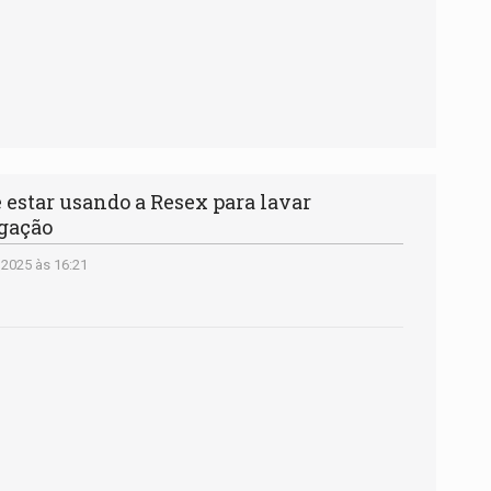
star usando a Resex para lavar
igação
 2025 às 16:21