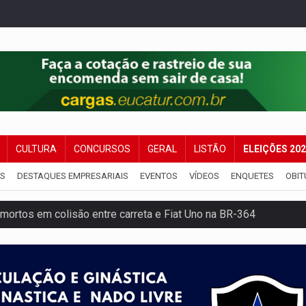
CULTURA
CONCURSOS
GERAL
LISTÃO
ELEIÇÕES 20
IS
DESTAQUES EMPRESARIAIS
EVENTOS
VÍDEOS
ENQUETES
OBIT
mortos em colisão entre carreta e Fiat Uno na BR-364
umprimento da legislação sobre transporte de cargas por em
 sexual infantil na internet e via IA
rgia nuclear, defesa e ciência em Brasília