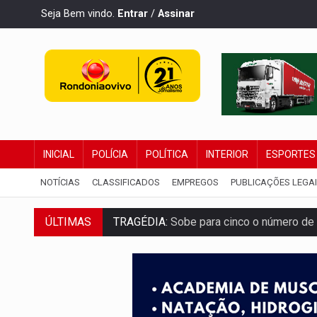
Seja Bem vindo.
Entrar
/
Assinar
INICIAL
POLÍCIA
POLÍTICA
INTERIOR
ESPORTES
NOTÍCIAS
CLASSIFICADOS
EMPREGOS
PUBLICAÇÕES LEGA
ÚLTIMAS
TRAGÉDIA:
Sobe para cinco o número de 
TRANSPORTE DE ARROZ:
MPF assegura c
DEEPFAKE:
Sancionada lei contra violência
COLEGIADO:
Brasil e Rússia discutem ene