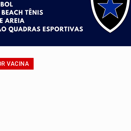
o deixa quatro mortos e um em estado grave na BR
ão nacional com participação de Marcela Bonfim
huvas isoladas nesta sexta-feira (7)
delibera greve da educação municipal em Porto Velho
e oficina de Comunicação com oportunidade de integrar equipe
OR VACINA
ardar armas de facção é preso com revólveres e espingardas