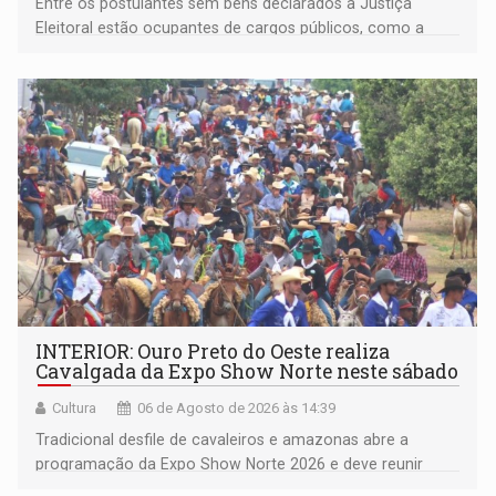
Entre os postulantes sem bens declarados à Justiça
Eleitoral estão ocupantes de cargos públicos, como a
deputada federal Cristiane Lopes (PODE), o vereador
Pedro Geovar (PP) e a vice-prefeita Magna dos Anjos
(NOVO)
INTERIOR: Ouro Preto do Oeste realiza
Cavalgada da Expo Show Norte neste sábado
Cultura
06 de Agosto de 2026 às 14:39
Tradicional desfile de cavaleiros e amazonas abre a
programação da Expo Show Norte 2026 e deve reunir
milhares de participantes e espectadores no município