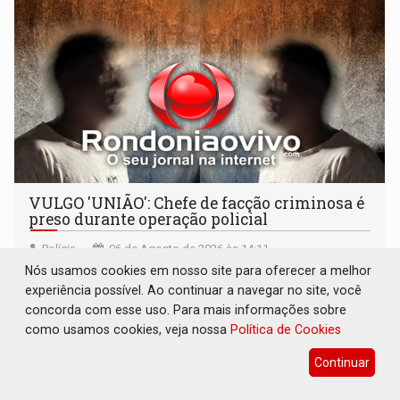
VULGO 'UNIÃO': Chefe de facção criminosa é
preso durante operação policial
Polícia
06 de Agosto de 2026 às 14:11
Nós usamos cookies em nosso site para oferecer a melhor
Acusado ainda tentou fugir para um matagal
experiência possível. Ao continuar a navegar no site, você
concorda com esse uso. Para mais informações sobre
como usamos cookies, veja nossa
Política de Cookies
Continuar