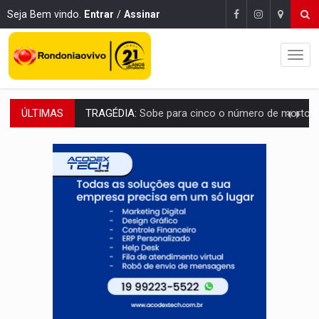
Seja Bem vindo.
Entrar
/
Assinar
ÚLTIMAS
TRANSPORTE DE ARROZ:
MPF assegura cumprimento da legislação sobre transporte d
DEEPFAKE:
Sancionada lei contra violência sexual infantil na inte
COLEGIADO:
Brasil e Rússia discutem energia nuclear, defesa e ciênc
URGENTE:
Colisão entre caminhão e carro deixa quatro mortos e um em est
ENCONTRO:
Amazônia Negra ganha projeção nacional com participação de M
PREVISÃO:
Porto Velho tem chances de chuvas isoladas nesta se
SINDICATOS UNIDOS:
Assembleia Geral delibera greve da educação municip
PROCESSO SELETIVO:
Rondoniaovivo abre oficina de Comunicação com oportunidade