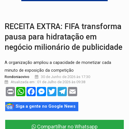
BRASIL CONTRA O CRIME:
Acusado de guardar armas de facção é preso com rev
TRAGÉDIA:
Sobe para cinco o número de mortos em colisão entre carreta e Fia
RECEITA EXTRA: FIFA transforma
pausa para hidratação em
negócio milionário de publicidade
A organização ampliou a capacidade de monetizar cada
minuto de exposição da competição
30 de Junho de 2026 às 17:30
Rondoniaovivo
Atualizada em : 01 de Julho de 2026 às 09:38
Print
WhatsApp
Facebook
Messenger
Twitter
Telegram
Email
Siga a gente no Google News
Compartilhar no Whatsapp