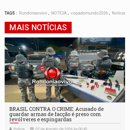
TAGS :
Rondoniaovivo
,
NOTÍCIA
,
copadomundo2026
,
Notícia
MAIS NOTÍCIAS
BRASIL CONTRA O CRIME: Acusado de
guardar armas de facção é preso com
revólveres e espingardas
Polícia
07 de Agosto de 2026 às 00:42