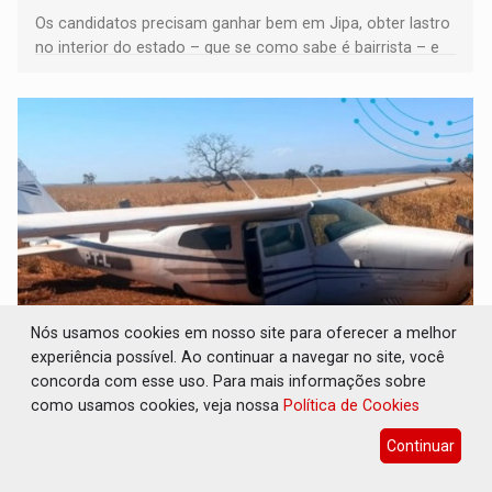
Os candidatos precisam ganhar bem em Jipa, obter lastro
no interior do estado – que se como sabe é bairrista – e
vir para a capital beliscando alguma coisa para se
garantir
Nós usamos cookies em nosso site para oferecer a melhor
experiência possível. Ao continuar a navegar no site, você
CH4C1NA: Disputa entre PCC e CV deixa dez
concorda com esse uso. Para mais informações sobre
mortos em cinco dias na Bolívia
como usamos cookies, veja nossa
Política de Cookies
Polícia
07 de Agosto de 2026 às 08:19
Continuar
As autoridades ainda apuram a autoria e a motivação
individual de cada homicídio