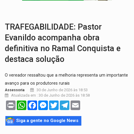
ELEIÇÕES 2026:
Ulisses Guimarães e as nuvens no céu de Rondônia – Por 
DECISÃO REVISADA:
Nunes Marques reduz pena de Acir Gurgacz e declara pun
TRAFEGABILIDADE: Pastor
Evanildo acompanha obra
definitiva no Ramal Conquista e
destaca solução
O vereador ressaltou que a melhoria representa um importante
avanço para os produtores rurais
30 de Junho de 2026 às 18:53
Assessoria
Atualizada em : 30 de Junho de 2026 às 18:58
Print
WhatsApp
Facebook
Messenger
Twitter
Telegram
Email
Siga a gente no Google News