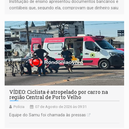
Instituição de ensino apresentou documentos bancários e
contábeis que, segundo ela, comprovam que dinheiro saiu
de sua própria conta, foi sacado pelo diretor financeiro e
apreendido quando já estava dentro da sede da entidade
— em pleno ano eleitoral em Rondônia
VÍDEO: Ciclista é atropelado por carro na
região Central de Porto Velho
Polícia
07 de Agosto de 2026 às 09:31
Equipe do Samu foi chamada às pressas