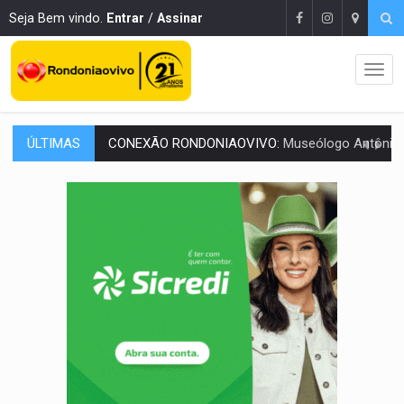
Seja Bem vindo.
Entrar
/
Assinar
ÚLTIMAS
CONEXÃO RONDONIAOVIVO:
Museólogo Antônio Ocampo lança livro sob
ELEIÇÕES 2026:
Patrimônio de candidata a deputada federal do PL salta R$ 1 m
VÍDEO:
Quadrilha é flagrada com cerca de 200 porções
BAIRRO TEIXEIRÃO:
MPF cobra regularização fundiária da comunid
SUCESSO NA ABERTURA:
2ª Feira Rondônia Empreendedora segue no Espaço Alternativ
REESTRUTURAÇÃO:
Secretário da Seinfra de Porto Velho pede exon
SAÚDE INDÍGENA:
Pirahã terão consultas e exames especializados durante 
ECONOMIA:
Dia dos pais deve movimentar R$ 8,5 bilhões e RO projet