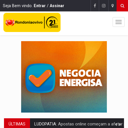
Seja Bem vindo.
Entrar
/
Assinar
ÚLTIMAS
REFLORESTAMENTO:
Plantar árvores não será mais suficiente para comprov