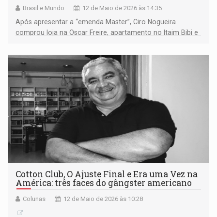
Brasil e Mundo
12 de Maio de 2026 às 14:35
Após apresentar a “emenda Master”, Ciro Nogueira
comprou loja na Oscar Freire, apartamento no Itaim Bibi e
casa de R$ 5 milhões no Morumbi
Cotton Club, O Ajuste Final e Era uma Vez na
América: três faces do gângster americano
Colunas
12 de Maio de 2026 às 10:28