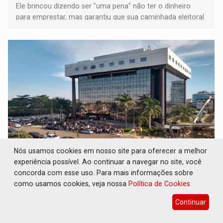
Ele brincou dizendo ser "uma pena" não ter o dinheiro
para emprestar, mas garantiu que sua caminhada eleitoral
segue firme
Nós usamos cookies em nosso site para oferecer a melhor
JUDICIÁRIO: Sinjur parabeniza servidores
experiência possível. Ao continuar a navegar no site, você
pelo adicional de incentivo com efeitos
concorda com esse uso. Para mais informações sobre
retroativos
como usamos cookies, veja nossa
Política de Cookies
Geral
07 de Agosto de 2026 às 16:16
Continuar
Sinjur reforça o compromisso de acompanhar de perto o
cumprimento dos prazos determinados pelo CNJ