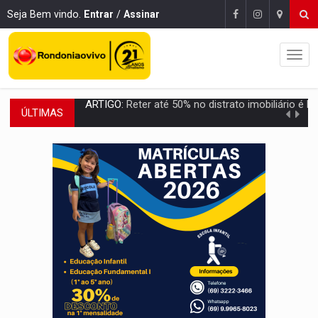
Seja Bem vindo.
Entrar
/
Assinar
ÚLTIMAS
DO HOSPITAL AO CAMPO:
Veja as mais de 200 ações de Marcos Rogé
EXPANSÃO:
Grupo Nova Era amplia presença em PVH e transforma Aramix em
ROTA GLOBAL:
PCC amplia presença internacional e transforma Brasil em cor
CONEXÃO RONDONIAOVIVO:
Museólogo Antônio Ocampo conduz a história de uma
EXTENSÃO DE DANOS:
Ferroviários pedem ao Iphan recuperação de área atingid
VARIANDO O CARDÁPIO:
Veja essa receita de carne assada para o a
PREJUÍZO AOS ESTUDANTES:
Greve dos professores em PVH é considerada 
POSSESSÃO DE DEBORAH LOGAN:
Terror mistura mistério e filmagens quase