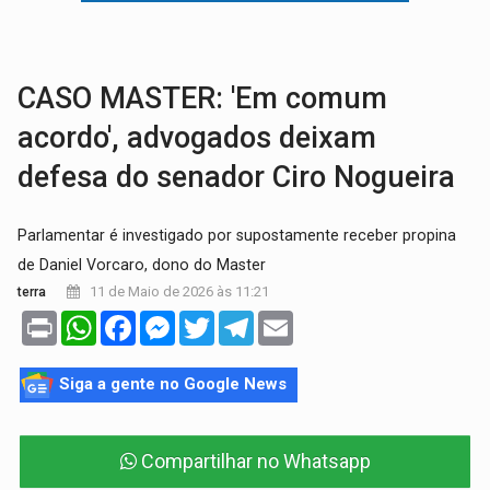
SOB SUSPEITA:
Entrega de 286 máquinas em Rondônia coincide com investig
ARTIGO:
Reter até 50% no distrato imobiliário é legal, mas não pode 
CASO MASTER: 'Em comum
acordo', advogados deixam
defesa do senador Ciro Nogueira
Parlamentar é investigado por supostamente receber propina
de Daniel Vorcaro, dono do Master
11 de Maio de 2026 às 11:21
terra
Print
WhatsApp
Facebook
Messenger
Twitter
Telegram
Email
Siga a gente no Google News
Compartilhar no Whatsapp