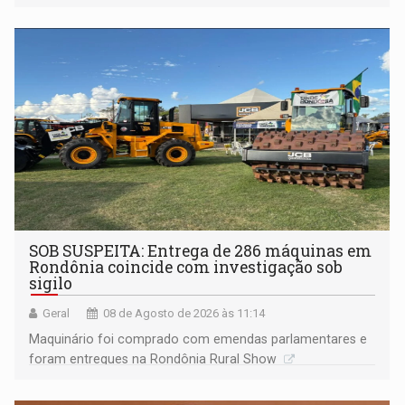
Marcos Rocha; ex-prefeito Hildon Chaves parece ainda
não ter entrado no modo eleição; ABAV faz evento em
Porto Velho
SOB SUSPEITA: Entrega de 286 máquinas em
Rondônia coincide com investigação sob
sigilo
Geral
08 de Agosto de 2026 às 11:14
Maquinário foi comprado com emendas parlamentares e
foram entregues na Rondônia Rural Show