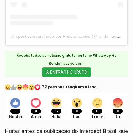
Um post compartilhado por Rondoniaovivo (@rondoniaovivo)
Receba todas as notícias gratuitamente no WhatsApp do
Rondoniaovivo.com.​
ENTRAR NO GRUPO
32 pessoas reagiram a isso.
0
0
32
0
0
0
Gostei
Amei
Haha
Uau
Triste
Grr
Horas antes da publicação do Intercept Brasil, que