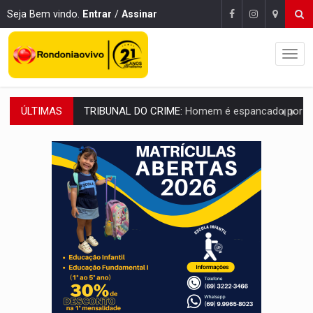
Seja Bem vindo.
Entrar
/
Assinar
ÚLTIMAS
VÍDEO:
Perseguição é registrada no shopping após colombiana furtar ce
LUDOPATIA:
Apostas online começam a afetar produtividade e rotina
REFLORESTAMENTO:
Plantar árvores não será mais suficiente para comprov
OVNIS NA LUA:
Cientistas alertam para possível base secreta no satélite n
ACABOU COM PEUGEOT:
Incêndio destrói carro que era rebocado para oficina no
VÍDEO:
Ladrão é filmado furtando moto na frente do bar 
BOLSAS DE PESQUISA:
Iniciativa Amazônia+10 lança chamada para fortalecer cadeia
MATERIAL:
Brasil tem grandes reservas de urânio, mas produz pouco e impo