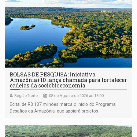
BOLSAS DE PESQUISA: Iniciativa
Amazônia+10 lança chamada para fortalecer
cadeias da sociobioeconomia
Região Norte
08 de Agosto de 2026 às 18:00
Edital de R$ 107 milhões marca o início do Programa
Desafios da Amazônia, que apoiará projetos
desenvolvidos por redes de pesquisa e inovação. A
submissão de pré-propostas poderá ser feita até 1º de
setembro