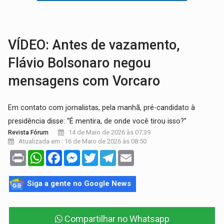
VÍDEO:
Armado com machado, homem ameaça matar sobrinha grávida e com
TRIBUNAL DO CRIME:
Homem é espancado por facção criminosa 
VÍDEO: Antes de vazamento,
Flávio Bolsonaro negou
mensagens com Vorcaro
Em contato com jornalistas, pela manhã, pré-candidato à
presidência disse: “É mentira, de onde você tirou isso?”
14 de Maio de 2026 às 07:39
Revista Fórum
Atualizada em : 16 de Maio de 2026 às 08:50
Print
WhatsApp
Facebook
Messenger
Twitter
Telegram
Email
Siga a gente no Google News
Compartilhar no Whatsapp