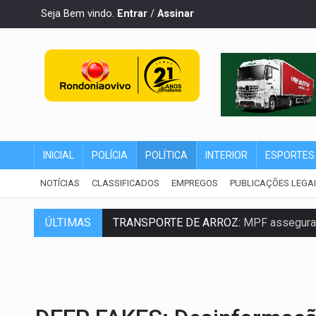
Seja Bem vindo.
Entrar
/
Assinar
INICIAL
POLÍCIA
POLÍTICA
INTERIOR
ESPORTES
NOTÍCIAS
CLASSIFICADOS
EMPREGOS
PUBLICAÇÕES LEGA
ÚLTIMAS
TRANSPORTE DE ARROZ:
MPF assegura c
DEEPFAKE:
Sancionada lei contra violência
COLEGIADO:
Brasil e Rússia discutem ene
URGENTE:
Colisão entre caminhão e carr