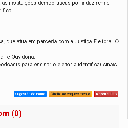
 às instituições democráticas por induzirem o
ifica.
, que atua em parceria com a Justiça Eleitoral. O
il e Ouvidoria.
dcasts para ensinar o eleitor a identificar sinais
Sugestão de Pauta
Direito ao esquecimento
Reportar Erro
om (0)