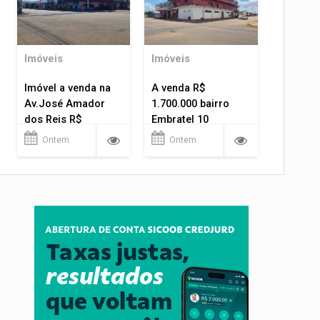
Imóveis
Imóveis
Imóvel a venda na
A venda R$
Av.José Amador
1.700.000 bairro
dos Reis R$
Embratel 10
1.400.000
apartamentos!
Ontem
Ontem