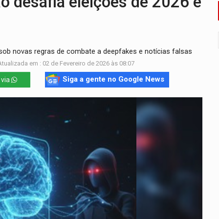
 desafia eleições de 2026 e
ão nacional com participação de Marcela Bonfim
huvas isoladas nesta sexta-feira (7)
ia sob novas regras de combate a deepfakes e notícias falsas
delibera greve da educação municipal em Porto Velho
tualizada em : 02 de Fevereiro de 2026 às 08:07
e oficina de Comunicação com oportunidade de integrar equipe
Siga a gente no Google News
 via
romove reflexão sobre trajetória da Lei Maria da Penha
mortos em colisão entre carreta e Fiat Uno na BR-364