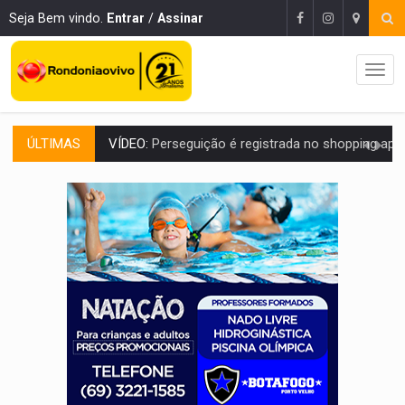
Seja Bem vindo.
Entrar
/
Assinar
ÚLTIMAS
VÍDEO:
Perseguição é registrada no shopping após colombiana furtar ce
LUDOPATIA:
Apostas online começam a afetar produtividade e rotina
REFLORESTAMENTO:
Plantar árvores não será mais suficiente para comprov
OVNIS NA LUA:
Cientistas alertam para possível base secreta no satélite n
ACABOU COM PEUGEOT:
Incêndio destrói carro que era rebocado para oficina no
VÍDEO:
Ladrão é filmado furtando moto na frente do bar 
BOLSAS DE PESQUISA:
Iniciativa Amazônia+10 lança chamada para fortalecer cadeia
MATERIAL:
Brasil tem grandes reservas de urânio, mas produz pouco e impo