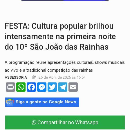
VÍDEO:
Armado com machado, homem ameaça matar sobrinha grávida e com
TRIBUNAL DO CRIME:
Homem é espancado por facção criminosa 
FESTA: Cultura popular brilhou
intensamente na primeira noite
do 10º São João das Rainhas
A programação reúne apresentações culturais, shows musicais
ao vivo e a tradicional competição das rainhas
25 de Abril de 2026 às 15:54
ASSESSORIA
Print
WhatsApp
Facebook
Messenger
Twitter
Telegram
Email
Siga a gente no Google News
Compartilhar no Whatsapp