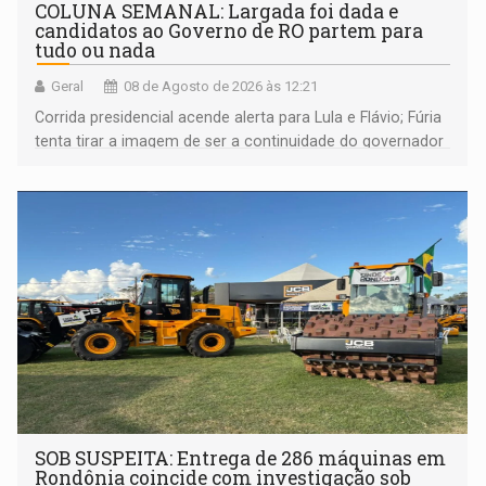
COLUNA SEMANAL: Largada foi dada e
candidatos ao Governo de RO partem para
tudo ou nada
Geral
08 de Agosto de 2026 às 12:21
Corrida presidencial acende alerta para Lula e Flávio; Fúria
tenta tirar a imagem de ser a continuidade do governador
Marcos Rocha; ex-prefeito Hildon Chaves parece ainda
não ter entrado no modo eleição; ABAV faz evento em
Porto Velho
SOB SUSPEITA: Entrega de 286 máquinas em
Rondônia coincide com investigação sob