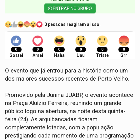
ENTRAR NO GRUPO
0 pessoas reagiram a isso.
0
0
0
0
0
0
Gostei
Amei
Haha
Uau
Triste
Grr
O evento que já entrou para a história como um
dos maiores sucessos recentes de Porto Velho.
Promovido pela Junina JUABP, o evento acontece
na Praça Aluízio Ferreira, reunindo um grande
público logo na abertura, na noite desta quinta-
feira (24). As arquibancadas ficaram
completamente lotadas, com a população
prestigiando cada momento de uma programação