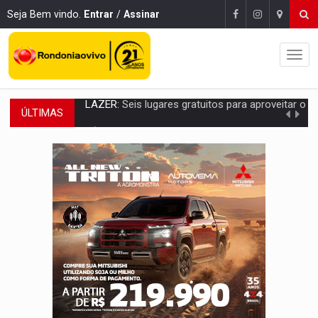
Seja Bem vindo.
Entrar
/
Assinar
ÚLTIMAS
VÍDEO:
FTICCO e Força Tática prendem membro do CV com arma e drogas em
INCLUSÃO:
Prefeitura fortalece parceria com a APAE para ampliar ações v
DEFESA:
Exército testa inovações no combate a drones durante exerc
TEMAS SOCIOAMBIENTAIS:
Em Itapuã do Oeste, CINEMAZÔNIA leva cinema amazônico 
PREVISÃO:
Interior de Rondônia terá sábado (8) de calor intenso
INFRAESTRUTURA:
Após quase 30 anos de espera, asfalto chega ao bairr
A ILHA:
Coreografia de Rondônia estreia na programação do Festival de Dan
ELEIÇÕES 2026:
Sgt. Mouza esclarece 'erro de digitação' em declaração de patrim