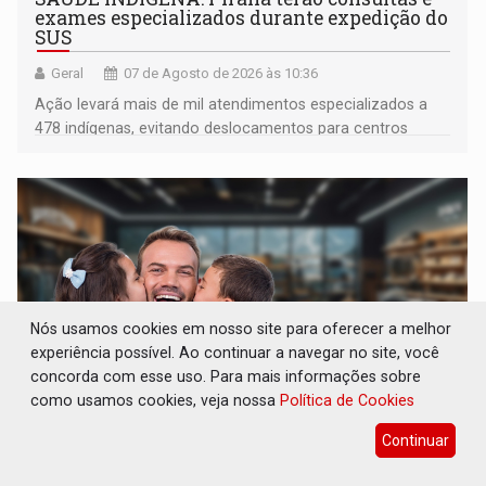
exames especializados durante expedição do
SUS
Geral
07 de Agosto de 2026 às 10:36
Ação levará mais de mil atendimentos especializados a
478 indígenas, evitando deslocamentos para centros
urbanos
Nós usamos cookies em nosso site para oferecer a melhor
experiência possível. Ao continuar a navegar no site, você
concorda com esse uso. Para mais informações sobre
como usamos cookies, veja nossa
Política de Cookies
Continuar
ECONOMIA: Dia dos pais deve movimentar
R$ 8,5 bilhões e RO projeta alta de 8,8%