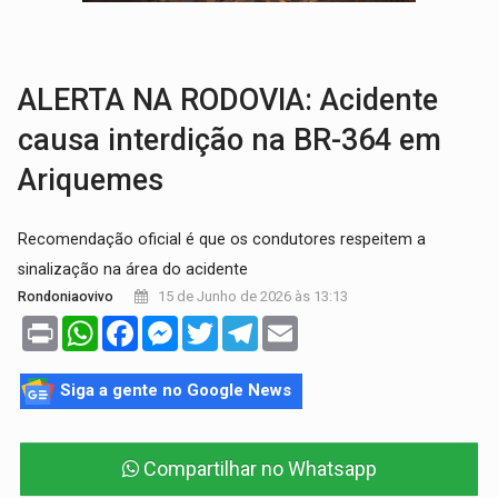
VÍDEO:
Motorista de caminhonete morre preso às ferragens em colisão com
LAZER:
Seis lugares gratuitos para aproveitar o fim de semana e
ALERTA NA RODOVIA: Acidente
causa interdição na BR-364 em
Ariquemes
Recomendação oficial é que os condutores respeitem a
sinalização na área do acidente
15 de Junho de 2026 às 13:13
Rondoniaovivo
Print
WhatsApp
Facebook
Messenger
Twitter
Telegram
Email
Siga a gente no Google News
Compartilhar no Whatsapp