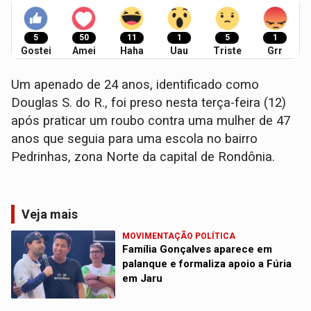
5
50
11
1
5
1
Gostei
Amei
Haha
Uau
Triste
Grr
​Um apenado de 24 anos, identificado como
Douglas S. do R., foi preso nesta terça-feira (12)
após praticar um roubo contra uma mulher de 47
anos que seguia para uma escola no bairro
Pedrinhas, zona Norte da capital de Rondônia.
Veja mais
MOVIMENTAÇÃO POLÍTICA
Família Gonçalves aparece em
palanque e formaliza apoio a Fúria
em Jaru