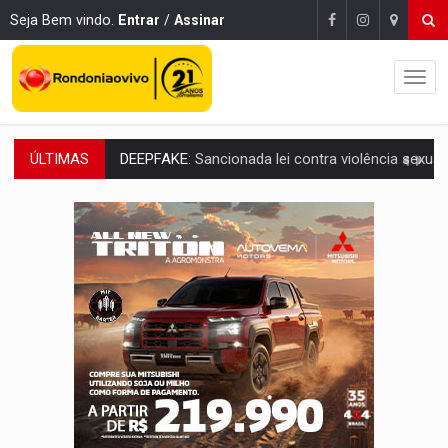
Seja Bem vindo.
Entrar
/
Assinar
ÚLTIMAS
COLEGIADO:
Brasil e Rússia discutem energia nuclear, defesa e ciênc
URGENTE:
Colisão entre caminhão e carro deixa quatro mortos e um em est
ENCONTRO:
Amazônia Negra ganha projeção nacional com participação de M
PREVISÃO:
Porto Velho tem chances de chuvas isoladas nesta se
SINDICATOS UNIDOS:
Assembleia Geral delibera greve da educação municip
PROCESSO SELETIVO:
Rondoniaovivo abre oficina de Comunicação com oportunidade
AGOSTO LILÁS:
MPRO lança de portal e promove reflexão sobre trajetória da Le
REGULARIZAÇÃO:
Refis 2026 segue até o fim do ano para regulariz