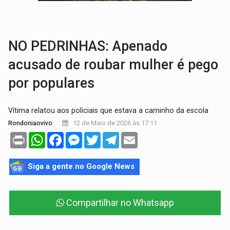
TRANSPORTE DE ARROZ:
MPF assegura cumprimento da legislação sobre transporte d
DEEPFAKE:
Sancionada lei contra violência sexual infantil na inte
NO PEDRINHAS: Apenado
acusado de roubar mulher é pego
por populares
Vítima relatou aos policiais que estava a caminho da escola
12 de Maio de 2026 às 17:11
Rondoniaovivo
Print
WhatsApp
Facebook
Messenger
Twitter
Telegram
Email
Siga a gente no Google News
Compartilhar no Whatsapp