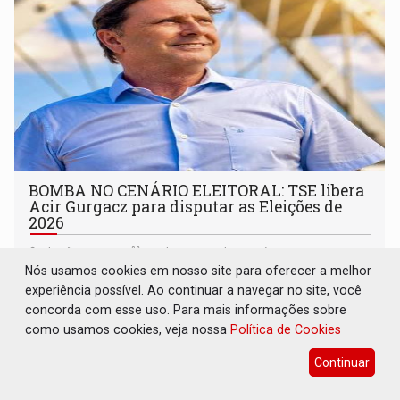
BOMBA NO CENÁRIO ELEITORAL: TSE libera
Acir Gurgacz para disputar as Eleições de
2026
Eleições 2026
03 de Agosto de 2026 às 11:05
Nós usamos cookies em nosso site para oferecer a melhor
Decisão em caráter de urgência reconhece o fim do
experiência possível. Ao continuar a navegar no site, você
período de inelegibilidade e restabelece, neste momento, a
concorda com esse uso. Para mais informações sobre
elegibilidade do ex-senador para o pleito de 2026
como usamos cookies, veja nossa
Política de Cookies
Continuar