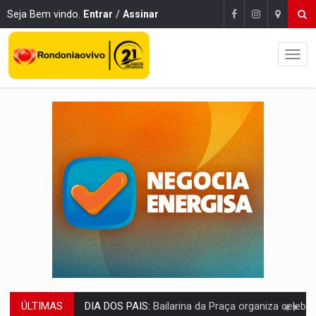
Seja Bem vindo.
Entrar
/
Assinar
ÚLTIMAS
VÍDEO:
Perseguição a embarcação no rio Madeira termina com explosivo