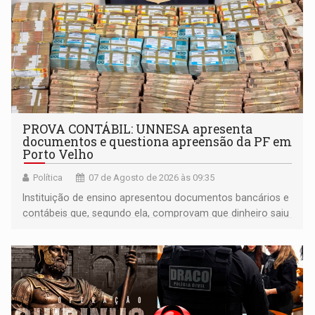
PROVA CONTÁBIL: UNNESA apresenta
documentos e questiona apreensão da PF em
Porto Velho
Política
07 de Agosto de 2026 às 09:35
Instituição de ensino apresentou documentos bancários e
contábeis que, segundo ela, comprovam que dinheiro saiu
de sua própria conta, foi sacado pelo diretor financeiro e
apreendido quando já estava dentro da sede da entidade
— em pleno ano eleitoral em Rondônia