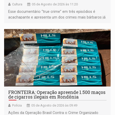
Cultura
05 de Agosto de 2026 às 11:20
Esse documentário “true crime” em três episódios é
acachapante e apresenta um dos crimes mais bárbaros já
ocorridos nos EUA, que vitimou quatro jovens estudantes
que moravam em uma casa que ficava numa vila
universitária
FRONTEIRA: Operação apreende 1.500 maços
de cigarros ilegais em Rondônia
Polícia
05 de Agosto de 2026 às 09:49
Ações da Operação Brasil Contra o Crime Organizado