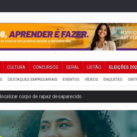
CULTURA
CONCURSOS
GERAL
LISTÃO
ELEIÇÕES 20
IS
DESTAQUES EMPRESARIAIS
EVENTOS
VÍDEOS
ENQUETES
OBIT
localizar corpo de rapaz desaparecido
o de Rondônia expõem meta negativa e passivos ocultos
 defendem independência e apoio à direção nacional
pode alcançar larga e boa vantagem para deputados