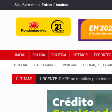
Seja Bem vindo.
Entrar
/
Assinar
INICIAL
POLÍCIA
POLÍTICA
INTERIOR
ESPORTES
NOTÍCIAS
CLASSIFICADOS
EMPREGOS
PUBLICAÇÕES LEGA
ÚLTIMAS
URGENTE:
DHPP se mobiliza para tentar 
DÉFICIT DE MANDATO:
Contas do govern
CREDIBILIDADE:
Superintendentes da PF
ALIANÇA PODEROSA:
Chapa vitaminada 