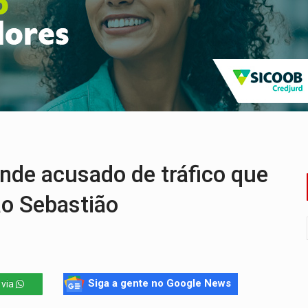
om 2.000 vagas para aluno-soldado
ovocam debate sobre temas urgentes entre estudantes
 PREGÃO ELETRÔNICO Nº 90136/2026/SUPEL/RO
nção artística pelos direitos das mulheres
a acesso a bairros às margens do rio Madeira em PVH
chorrinho desaparecido em PVH
e acusado de tráfico que
ão Sebastião
Siga a gente no Google News
 via