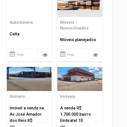
Automóveis
Móveis -
Novos/Usados
Celta
Móveis planejados
Hoje
Hoje
Imóveis
Imóveis
Imóvel a venda na
A venda R$
Av.José Amador
1.700.000 bairro
dos Reis R$
Embratel 10
1.400.000
apartamentos!