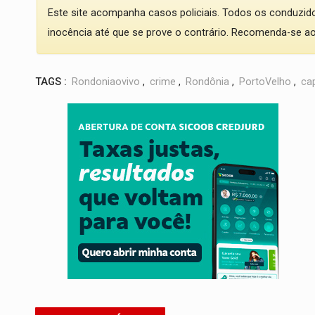
Este site acompanha casos policiais. Todos os conduzi
inocência até que se prove o contrário. Recomenda-se ao l
TAGS :
Rondoniaovivo
,
crime
,
Rondônia
,
PortoVelho
,
cap