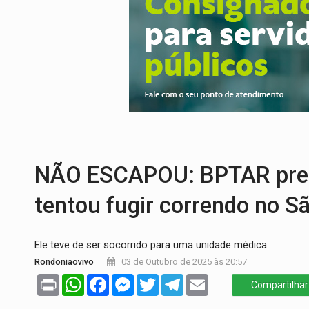
SÃO PAULO:
PM abre concurso público c
CINEAMAZÔNIA:
Filmes rondonienses pr
Publicação Legal:
AVISO DE LICITAÇÃO:
RUA DAS PENHAS:
MPRO promove interve
PEDIDO DE PROVIDÊNCIA:
Erosão ameaç
DESAPARECIDO:
Família procura por ca
NÃO ESCAPOU: BPTAR prend
tentou fugir correndo no S
Ele teve de ser socorrido para uma unidade médica
Rondoniaovivo
03 de Outubro de 2025 às 20:57
Print
WhatsApp
Facebook
Messenger
Twitter
Telegram
Email
Compartilhar