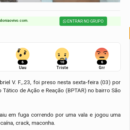
doniaovivo.com.​
ENTRAR NO GRUPO
6
10
6
Uau
Triste
Grr
iel V. F.,.23, foi preso nesta sexta-feira (03) por
nto Tático de Ação e Reação (BPTAR) no bairro São
 saiu em fuga correndo por uma vala e jogou uma
caína, crack, maconha.