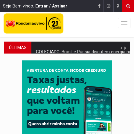
Seja Bem vindo.
Entrar
/
Assinar
ÚLTIMAS
COLEGIADO:
Brasil e Rússia discutem energia nuclear, defesa e ciênc
URGENTE:
Colisão entre caminhão e carro deixa quatro mortos e um em est
ENCONTRO:
Amazônia Negra ganha projeção nacional com participação de M
PREVISÃO:
Porto Velho tem chances de chuvas isoladas nesta se
SINDICATOS UNIDOS:
Assembleia Geral delibera greve da educação municip
PROCESSO SELETIVO:
Rondoniaovivo abre oficina de Comunicação com oportunidade
AGOSTO LILÁS:
MPRO lança de portal e promove reflexão sobre trajetória da Le
REGULARIZAÇÃO:
Refis 2026 segue até o fim do ano para regulariz