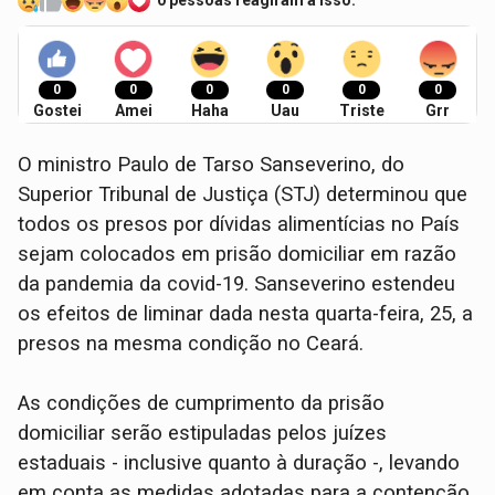
0 pessoas reagiram a isso.
0
0
0
0
0
0
Gostei
Amei
Haha
Uau
Triste
Grr
O ministro Paulo de Tarso Sanseverino, do
Superior Tribunal de Justiça (STJ) determinou que
todos os presos por dívidas alimentícias no País
sejam colocados em prisão domiciliar em razão
da pandemia da covid-19. Sanseverino estendeu
os efeitos de liminar dada nesta quarta-feira, 25, a
presos na mesma condição no Ceará.
As condições de cumprimento da prisão
domiciliar serão estipuladas pelos juízes
estaduais - inclusive quanto à duração -, levando
em conta as medidas adotadas para a contenção