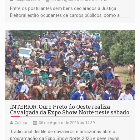
Entre os postulantes sem bens declarados à Justiça
Eleitoral estão ocupantes de cargos públicos, como a
deputada federal Cristiane Lopes (PODE), o vereador
Pedro Geovar (PP) e a vice-prefeita Magna dos Anjos
(NOVO)
INTERIOR: Ouro Preto do Oeste realiza
Cavalgada da Expo Show Norte neste sábado
Cultura
06 de Agosto de 2026 às 14:39
Tradicional desfile de cavaleiros e amazonas abre a
programação da Expo Show Norte 2026 e deve reunir