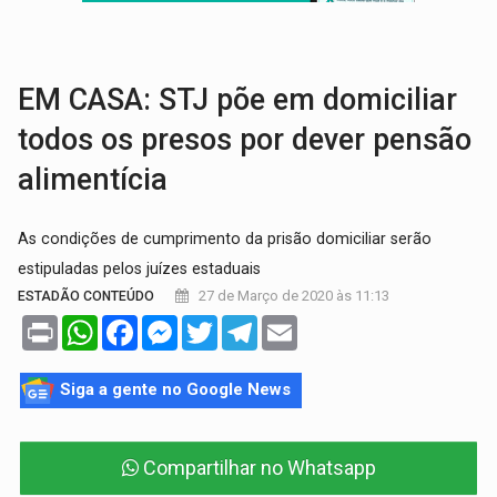
TRANSPORTE DE ARROZ:
MPF assegura cumprimento da legislação sobre transporte d
DEEPFAKE:
Sancionada lei contra violência sexual infantil na inte
EM CASA: STJ põe em domiciliar
todos os presos por dever pensão
alimentícia
As condições de cumprimento da prisão domiciliar serão
estipuladas pelos juízes estaduais
27 de Março de 2020 às 11:13
ESTADÃO CONTEÚDO
Print
WhatsApp
Facebook
Messenger
Twitter
Telegram
Email
Siga a gente no Google News
Compartilhar no Whatsapp