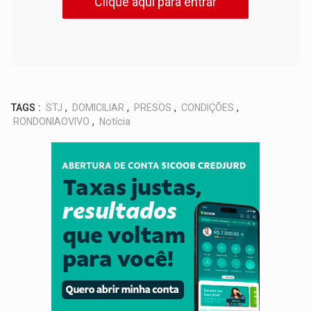
Clique aqui para entrar
TAGS :
STJ
,
DOMICILIAR
,
PRESOS
,
CONDIÇÕES
,
RONDONIAOVIVO
,
Notícia