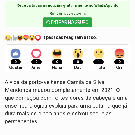
Receba todas as notícias gratuitamente no WhatsApp do
Rondoniaovivo.com.​
ENTRAR NO GRUPO
1 pessoas reagiram a isso.
0
0
0
0
1
0
Gostei
Amei
Haha
Uau
Triste
Grr
A vida da porto-velhense Camila da Silva
Mendonça mudou completamente em 2021. O
que começou com fortes dores de cabeça e uma
crise neurológica evoluiu para uma batalha que já
dura mais de cinco anos e deixou sequelas
permanentes.