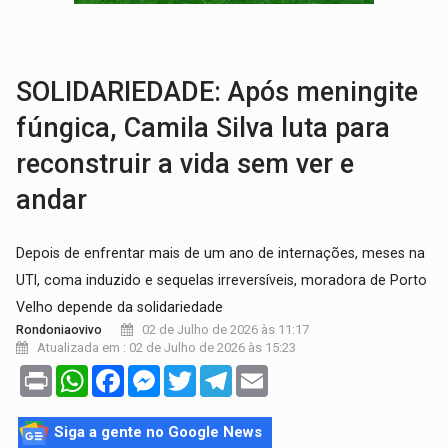
INCLUSÃO:
Prefeitura fortalece parceria com a APAE para ampliar ações v
DEFESA:
Exército testa inovações no combate a drones durante exerc
SOLIDARIEDADE: Após meningite
fúngica, Camila Silva luta para
reconstruir a vida sem ver e
andar
Depois de enfrentar mais de um ano de internações, meses na
UTI, coma induzido e sequelas irreversíveis, moradora de Porto
Velho depende da solidariedade
02 de Julho de 2026 às 11:17
Rondoniaovivo
Atualizada em : 02 de Julho de 2026 às 15:23
Print
WhatsApp
Facebook
Messenger
Twitter
Telegram
Email
Siga a gente no Google News