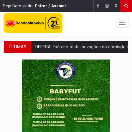
Seja Bem vindo.
Entrar
/
Assinar
ÚLTIMAS
TEMAS SOCIOAMBIENTAIS:
Em Itapuã do Oeste, CINEMAZÔNIA leva cinema amazônico 
PREVISÃO:
Interior de Rondônia terá sábado (8) de calor intenso
INFRAESTRUTURA:
Após quase 30 anos de espera, asfalto chega ao bairr
A ILHA:
Coreografia de Rondônia estreia na programação do Festival de Dan
TRÁGICO:
Pai do 'Xandy Motocross' morre em acidente
VÍDEO:
Motorista de caminhonete morre preso às ferragens em colisão com
LAZER:
Seis lugares gratuitos para aproveitar o fim de semana e
VÍDEO:
FTICCO e Força Tática prendem membro do CV com arma e drogas em