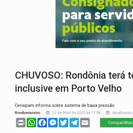
ROTA GLOBAL:
PCC amplia presença inter
CONEXÃO RONDONIAOVIVO:
Museólogo 
EXTENSÃO DE DANOS:
Ferroviários ped
VARIANDO O CARDÁPIO:
Veja essa recei
PREJUÍZO AOS ESTUDANTES:
Greve dos
COLUNA SEMANAL:
Largada foi dada e 
CHUVOSO: Rondônia terá te
inclusive em Porto Velho
Censipam informa sobre sistema de baixa pressão
Rondoniaovivo
07 de Abril de 2025 às 17:58
Atualizada e
Print
WhatsApp
Facebook
Messenger
Twitter
Telegram
Email
Compartilhar