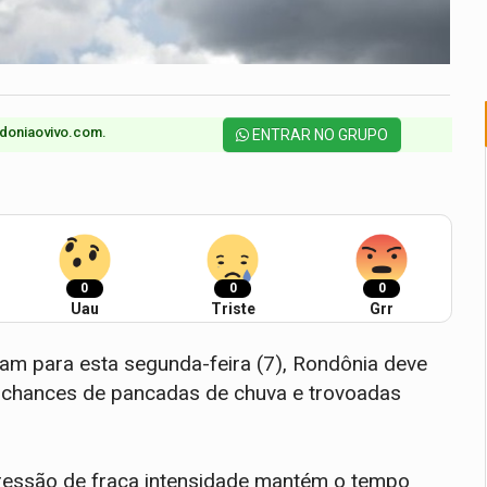
doniaovivo.com.​
ENTRAR NO GRUPO
0
0
0
Uau
Triste
Grr
m para esta segunda-feira (7), Rondônia deve
m chances de pancadas de chuva e trovoadas
ressão de fraca intensidade mantém o tempo