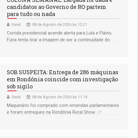
candidatos ao Governo de RO partem
para tudo ou nada
Geral
08 de Agosto de 2026 às 12:21
Corrida presidencial acende alerta para Lula e Flávio;
Fúria tenta tirar a imagem de ser a continuidade do
governador Marcos Rocha; ex-prefeito Hildon Chaves
parece ainda não ter entrado no modo eleição; ABAV
faz evento em Porto Velho
SOB SUSPEITA: Entrega de 286 máquinas
em Rondônia coincide com investigação
sob sigilo
Geral
08 de Agosto de 2026 às 11:14
Maquinário foi comprado com emendas parlamentares
e foram entregues na Rondônia Rural Show