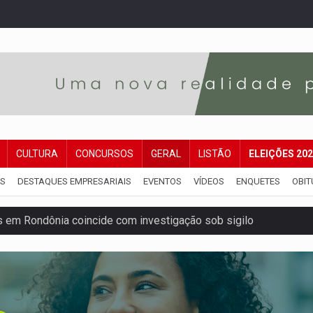
CULTURA
CONCURSOS
GERAL
LISTÃO
ELEIÇÕES 20
IS
DESTAQUES EMPRESARIAIS
EVENTOS
VÍDEOS
ENQUETES
OBIT
 em Rondônia coincide com investigação sob sigilo
iário é legal, mas não pode ser automático
de 200 ações de Marcos Rogério para Rondônia
ença em PVH e transforma Aramix em Super Nova Era