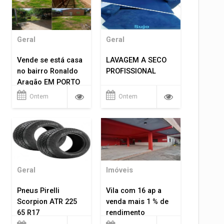
Geral
Geral
Vende se está casa
LAVAGEM A SECO
no bairro Ronaldo
PROFISSIONAL
Aragão EM PORTO
VELHO RO.
Ontem
Ontem
Geral
Imóveis
Pneus Pirelli
Vila com 16 ap a
Scorpion ATR 225
venda mais 1 % de
65 R17
rendimento