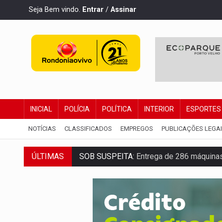
Seja Bem vindo.
Entrar
/
Assinar
INICIAL
POLÍCIA
POLÍTICA
INTERIOR
ESPORTES
NOTÍCIAS
CLASSIFICADOS
EMPREGOS
PUBLICAÇÕES LEGA
ÚLTIMAS
SOB SUSPEITA:
Entrega de 286 máquinas
ARTIGO:
Reter até 50% no distrato imobil
DO HOSPITAL AO CAMPO:
Veja as mais 
EXPANSÃO:
Grupo Nova Era amplia pres