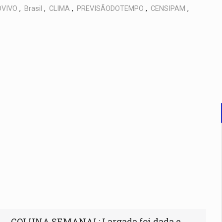
VIVO
,
Brasil
,
CLIMA
,
PREVISÃODOTEMPO
,
CENSIPAM
,
COLUNA SEMANAL: Largada foi dada e