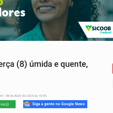
nacional e transforma Brasil em corredor da cocaína
Antônio Ocampo conduz a história de uma ferrovia desgoverna
em ao Iphan recuperação de área atingida por erosão na EFMM
ta de carne assada para o almoço e o jantar
 professores em PVH é considerada ilegal pela Justiça
candidatos ao Governo de RO partem para tudo ou nada
rça (8) úmida e quente,
m : 08 de Abril de 2025 às 10:45
Siga a gente no Google News
 via