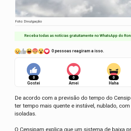
Foto: Divulgação
Receba todas as notícias gratuitamente no WhatsApp do Ron
0 pessoas reagiram a isso.
0
0
0
Gostei
Amei
Haha
De acordo com a previsão do tempo do Censipa
ter tempo mais quente e instável, nublado, co
isoladas.
O Censipam explica que um sistema de baixa p