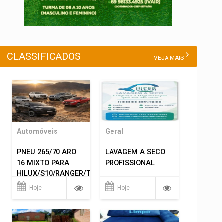
CLASSIFICADOS
VEJA MAIS
Automóveis
Geral
PNEU 265/70 ARO
LAVAGEM A SECO
16 MIXTO PARA
PROFISSIONAL
HILUX/S10/RANGER/TRITON
ETC... MONTAGEM
Hoje
Hoje
GRATIS 599,00