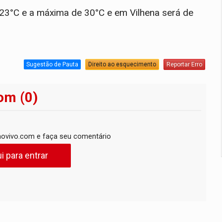
 23°C e a máxima de 30°C e em Vilhena será de
Sugestão de Pauta
Direito ao esquecimento
Reportar Erro
om (0)
ovivo.com e faça seu comentário
i para entrar