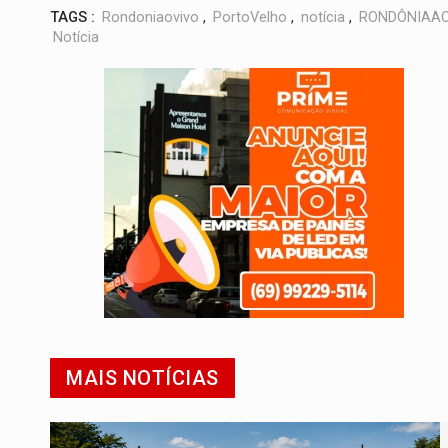
TAGS :
Rondoniaovivo
,
PortoVelho
,
notícia
,
RONDÔNIAAO
Notícia
MAIS NOTÍCIAS