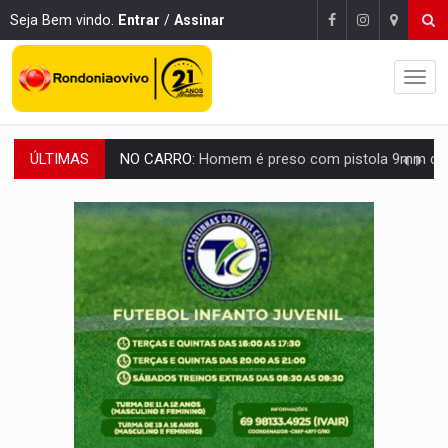
Seja Bem vindo.
Entrar
/
Assinar
ÚLTIMAS
TRÁGICO:
Pai do 'Xandy Motocross' morre em acidente
VÍDEO:
Motorista de caminhonete morre preso às ferragens em colisão com
LAZER:
Seis lugares gratuitos para aproveitar o fim de semana e
VÍDEO:
FTICCO e Força Tática prendem membro do CV com arma e drogas em
INCLUSÃO:
Prefeitura fortalece parceria com a APAE para ampliar ações v
DEFESA:
Exército testa inovações no combate a drones durante exerc
TEMAS SOCIOAMBIENTAIS:
Em Itapuã do Oeste, CINEMAZÔNIA leva cinema amazônico 
PREVISÃO:
Interior de Rondônia terá sábado (8) de calor intenso