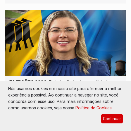
devido o lobby das fabricantes de caminhões
ELEIÇÕES 2026: Patrimônio de candidata a
deputada federal do PL salta R$ 1 mil para R$
Nós usamos cookies em nosso site para oferecer a melhor
155 mil
experiência possível. Ao continuar a navegar no site, você
concorda com esse uso. Para mais informações sobre
Eleições 2026
07 de Agosto de 2026 às 11:45
como usamos cookies, veja nossa
Política de Cookies
Vereadora Sofia Andrade declarou ocupação principal
como ‘dona de casa’ para o Tribunal Superior Eleitoral
Continuar