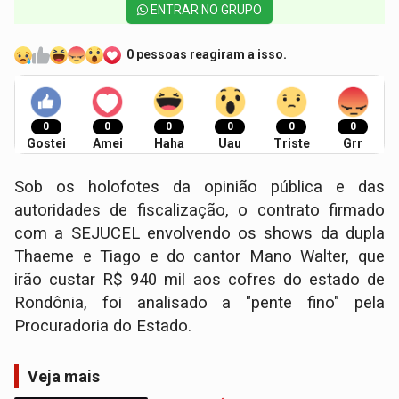
ENTRAR NO GRUPO
0 pessoas reagiram a isso.
0
0
0
0
0
0
Gostei
Amei
Haha
Uau
Triste
Grr
Sob os holofotes da opinião pública e das
autoridades de fiscalização, o contrato firmado
com a SEJUCEL envolvendo os shows da dupla
Thaeme e Tiago e do cantor Mano Walter, que
irão custar R$ 940 mil aos cofres do estado de
Rondônia, foi analisado a "pente fino" pela
Procuradoria do Estado.
Veja mais