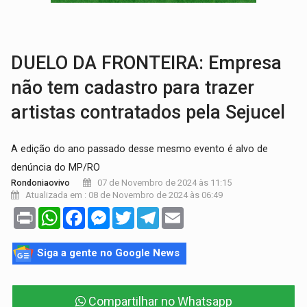
ELAS DECIDEM:
Mulheres são maioria e representam 52% do eleitorado de 
NO CARRO:
Homem é preso com pistola 9mm durante abordagem da Força Tát
DUELO DA FRONTEIRA: Empresa
não tem cadastro para trazer
artistas contratados pela Sejucel
A edição do ano passado desse mesmo evento é alvo de
denúncia do MP/RO
07 de Novembro de 2024 às 11:15
Rondoniaovivo
Atualizada em : 08 de Novembro de 2024 às 06:49
Print
WhatsApp
Facebook
Messenger
Twitter
Telegram
Email
Siga a gente no Google News
Compartilhar no Whatsapp